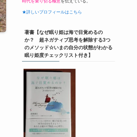
時代を乗り切る極意
を伝えている。
★詳しいプロフィールはこちら
著書【なぜ眠り姫は海で目覚めるの
か？ 超ネガティブ思考を解除する3つ
のメソッド☆いまの自分の状態がわかる
眠り姫度チェックリスト付き】