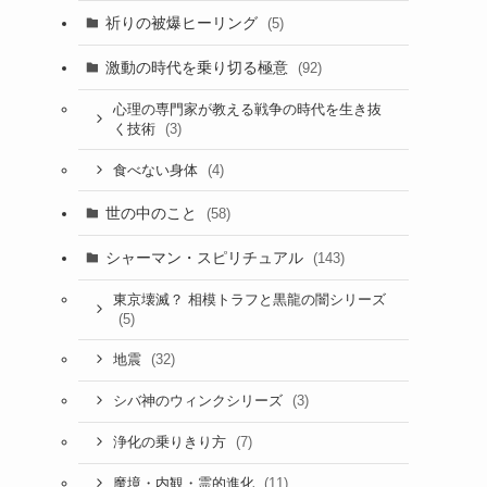
祈りの被爆ヒーリング
(5)
激動の時代を乗り切る極意
(92)
心理の専門家が教える戦争の時代を生き抜
(3)
く技術
(4)
食べない身体
世の中のこと
(58)
シャーマン・スピリチュアル
(143)
東京壊滅？ 相模トラフと黒龍の闇シリーズ
(5)
(32)
地震
(3)
シバ神のウィンクシリーズ
(7)
浄化の乗りきり方
(11)
魔境・内観・霊的進化