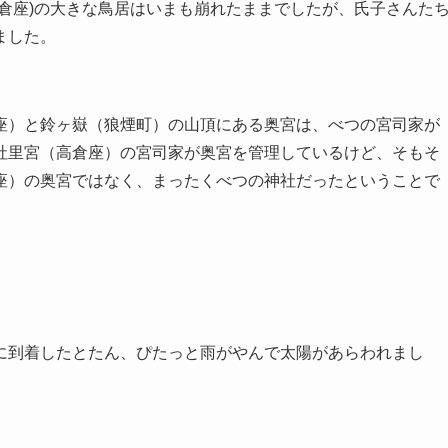
倉座)の大きな鳥居はいまも崩れたままでしたが、氏子さんた
ました。
座）と鈴ヶ嶽（狼煙町）の山頂にある奥宮は、べつの宮司家が
社里宮（高倉座）の宮司家が奥宮を管理しているけど、そもそ
座）の奥宮ではなく、まったくべつの神社だったということで
に到着したとたん、ぴたっと雨がやんで太陽があらわれまし