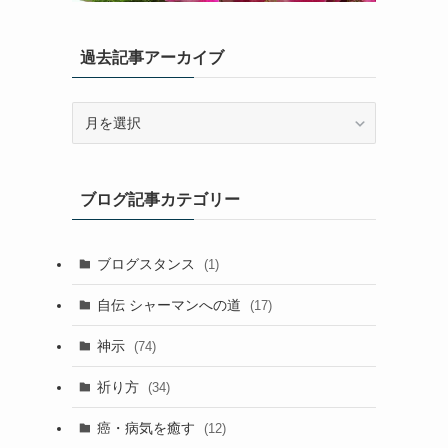
過去記事アーカイブ
過
去
記
事
ブログ記事カテゴリー
ア
ー
カ
ブログスタンス
(1)
イ
ブ
自伝 シャーマンへの道
(17)
神示
(74)
祈り方
(34)
癌・病気を癒す
(12)