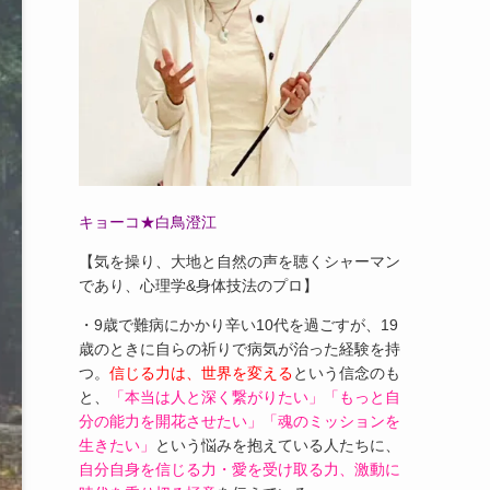
キョーコ★白鳥澄江
【気を操り、大地と自然の声を聴くシャーマン
であり、心理学&身体技法のプロ】
・9歳で難病にかかり辛い10代を過ごすが、19
歳のときに自らの祈りで病気が治った経験を持
つ。
信じる力は、世界を変える
という信念のも
と、
「本当は人と深く繋がりたい」「もっと自
分の能力を開花させたい」「魂のミッションを
生きたい」
という悩みを抱えている人たちに、
自分自身を信じる力・愛を受け取る力、激動に