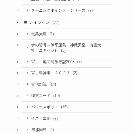
(7)
ターニングポイント・シリーズ
レイライン
(77)
(2)
奄美大島
伊の暗号～伊平屋島・神武天皇・出雲大
(3)
社・ニギハヤヒ
(7)
宮古・池間島旅行記2005
(2)
宮古島神事 ２０２３
(14)
古代幻視
(19)
縄文コード
(15)
パワースポット
(7)
イスラエル
(4)
与那国島