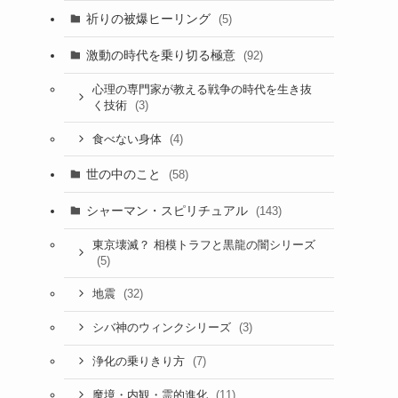
祈りの被爆ヒーリング
(5)
激動の時代を乗り切る極意
(92)
心理の専門家が教える戦争の時代を生き抜
(3)
く技術
(4)
食べない身体
世の中のこと
(58)
シャーマン・スピリチュアル
(143)
東京壊滅？ 相模トラフと黒龍の闇シリーズ
(5)
(32)
地震
(3)
シバ神のウィンクシリーズ
(7)
浄化の乗りきり方
(11)
魔境・内観・霊的進化