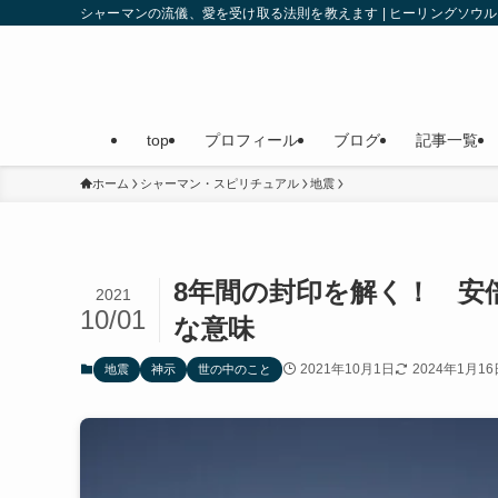
シャーマンの流儀、愛を受け取る法則を教えます | ヒーリングソ
top
プロフィール
ブログ
記事一覧
ホーム
シャーマン・スピリチュアル
地震
8年間の封印を解く！ 安
2021
10/01
な意味
2021年10月1日
2024年1月16
地震
神示
世の中のこと