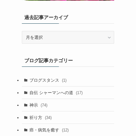
過去記事アーカイブ
過
去
記
事
ブログ記事カテゴリー
ア
ー
カ
ブログスタンス
(1)
イ
ブ
自伝 シャーマンへの道
(17)
神示
(74)
祈り方
(34)
癌・病気を癒す
(12)