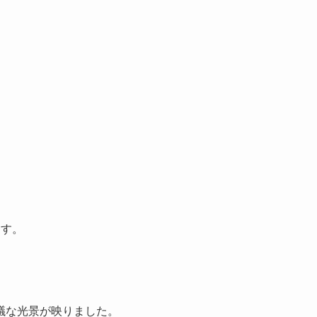
。
。
ます。
議な光景が映りました。