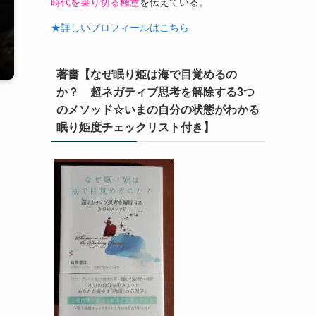
時代を乗り切る極意
を伝えている。
★詳しいプロフィールはこちら
著書【なぜ眠り姫は海で目覚めるの
か？ 超ネガティブ思考を解除する3つ
のメソッド☆いまの自分の状態がわかる
眠り姫度チェックリスト付き】