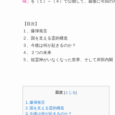
味」
を（１）～（４）で公開して、最後に今回の
【目次】
１、爆弾発言
２、国を支える霊的構造
３、今後は何が起きるのか？
４、２つの未来
５、祖霊神がいなくなった世界、そして岸田内閣
目次
[
とじる
]
1.
爆弾発言
2.
国を支える霊的構造
3.
今後は何が起きるのか？