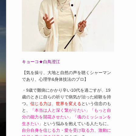
キョーコ★白鳥澄江
【気を操り、大地と自然の声を聴くシャーマン
であり、心理学&身体技法のプロ】
・9歳で難病にかかり辛い10代を過ごすが、19
歳のときに自らの祈りで病気が治った経験を持
つ。
信じる力は、世界を変える
という信念のも
と、
「本当は人と深く繋がりたい」「もっと自
分の能力を開花させたい」「魂のミッションを
生きたい」
という悩みを抱えている人たちに、
自分自身を信じる力・愛を受け取る力、激動に