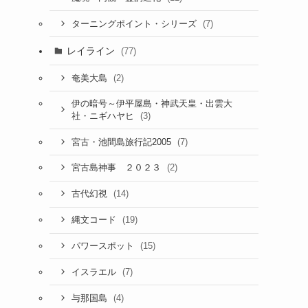
(7)
ターニングポイント・シリーズ
レイライン
(77)
(2)
奄美大島
伊の暗号～伊平屋島・神武天皇・出雲大
(3)
社・ニギハヤヒ
(7)
宮古・池間島旅行記2005
(2)
宮古島神事 ２０２３
(14)
古代幻視
(19)
縄文コード
(15)
パワースポット
(7)
イスラエル
(4)
与那国島