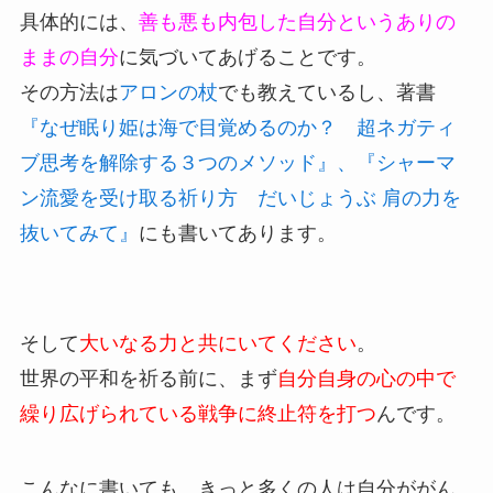
具体的には、
善も悪も内包した自分というありの
ままの自分
に気づいてあげることです。
その方法は
アロンの杖
でも教えているし、著書
『なぜ眠り姫は海で目覚めるのか？ 超ネガティ
ブ思考を解除する３つのメソッド』、
『シャーマ
ン流愛を受け取る祈り方 だいじょうぶ 肩の力を
抜いてみて』
にも書いてあります。
そして
大いなる力と共にいてください
。
世界の平和を祈る前に、まず
自分自身の心の中で
繰り広げられている戦争に終止符を打つ
んです。
こんなに書いても、きっと多くの人は自分ががん