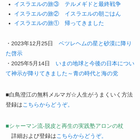
イスラエルの旅③ テルメギドと最終戦争
イスラエルの旅② イスラエルの朝ごはん
イスラエルの旅① 帰ってきました
・2023年
12
月
25
日
ベツレヘムの星と砂漠に降り
た啓示
・2025
年
5
月
14
日
いまの地球と今後の日本につい
て神示が降りてきました～青の時代と海の党
■
白鳥澄江の無料メルマガ☆人生がうまくいく方法
登録は
こちらからどうぞ。
■シャーマン流-脱皮と再生の実践塾アロンの杖
詳細および登録は
こちらからどうぞ。