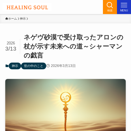
検索
MENU
ホーム
神示
ネゲヴ砂漠で受け取ったアロンの
2026
杖が示す未来への道～シャーマン
3/13
の戯言
2026年3月13日
神示
世の中のこと