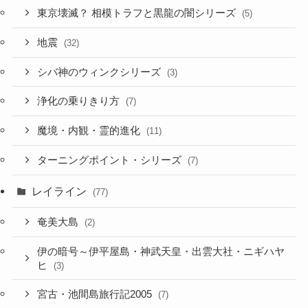
東京壊滅？ 相模トラフと黒龍の闇シリーズ
(5)
地震
(32)
シバ神のウィンクシリーズ
(3)
浄化の乗りきり方
(7)
魔境・内観・霊的進化
(11)
ターニングポイント・シリーズ
(7)
レイライン
(77)
奄美大島
(2)
伊の暗号～伊平屋島・神武天皇・出雲大社・ニギハヤ
ヒ
(3)
宮古・池間島旅行記2005
(7)