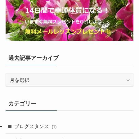
過去記事アーカイブ
過
去
記
事
カテゴリー
ア
ー
カ
ブログスタンス
(1)
イ
ブ