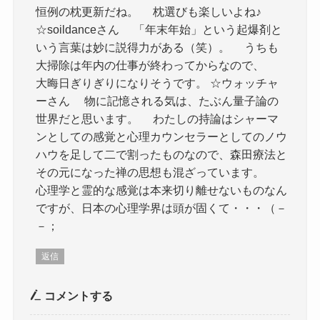
恒例の枕更新だね。 枕選びも楽しいよね♪
☆soildanceさん 「年末年始」という起爆剤と
いう言葉は妙に説得力がある（笑）。 うちも
大掃除は年内の仕事が終わってからなので、
大晦日ぎりぎりになりそうです。 ☆ウォッチャ
ーさん 物に記憶される気は、たぶん量子論の
世界だと思います。 わたしの持論はシャーマ
ンとしての感覚と心理カウンセラーとしてのノウ
ハウを足して二で割ったものなので、森田療法と
その元になった禅の思想も混ざっています。
心理学と霊的な感覚は本来切り離せないものなん
ですが、日本の心理学界は頭が固くて・・・（－
－；
返信
コメントする