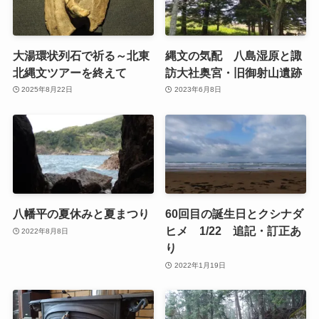
大湯環状列石で祈る～北東
縄文の気配 八島湿原と諏
北縄文ツアーを終えて
訪大社奥宮・旧御射山遺跡
2025年8月22日
2023年6月8日
八幡平の夏休みと夏まつり
60回目の誕生日とクシナダ
ヒメ 1/22 追記・訂正あ
2022年8月8日
り
2022年1月19日