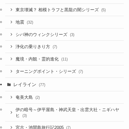
東京壊滅？ 相模トラフと黒龍の闇シリーズ
(5)
地震
(32)
シバ神のウィンクシリーズ
(3)
浄化の乗りきり方
(7)
魔境・内観・霊的進化
(11)
ターニングポイント・シリーズ
(7)
レイライン
(77)
奄美大島
(2)
伊の暗号～伊平屋島・神武天皇・出雲大社・ニギハヤ
ヒ
(3)
宮古・池間島旅行記2005
(7)