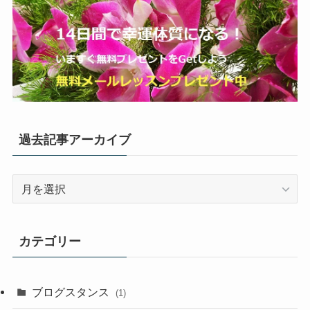
過去記事アーカイブ
過
去
記
事
カテゴリー
ア
ー
カ
ブログスタンス
(1)
イ