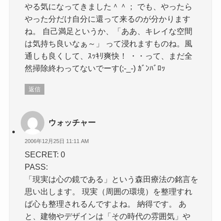
やる気になってきました＾＾； でも、やったら
やった分だけ自分に還って来るのが分かります
ね。 自己満足というか、「ああ、キレイな空間
は気持ち良いなぁ～」 って浸れますものね。風
通しも良くして、ｽｯｷﾘ爽快！ ・・って、まだ全
然掃除終わってないでーす(;-_-) ｶﾞﾝﾊﾞﾛｯ
返信
ウォッチャー
2006年12月25日 11:11 AM
SECRET: 0
PASS:
「現実は心の鏡である」という森田療法の銘言を
思い出します。 現実（周囲の環境）を整理すれ
ば心も整理されるんですよね。 納得です。 あ
と、建物やデザインは「その時代の雰囲気」や