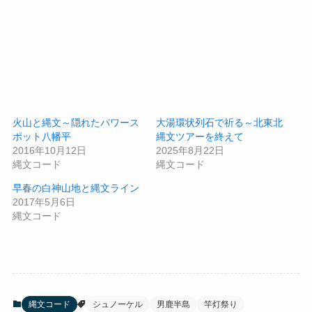
火山と縄文～隠れたパワース
大湯環状列石で祈る～北東北
ポット八幡平
縄文ツアーを終えて
2016年10月12日
2025年8月22日
縄文コード
縄文コード
早春の白神山地と縄文ライン
2017年5月6日
縄文コード
縄文コード
シュノーケル
男鹿半島
竿灯祭り