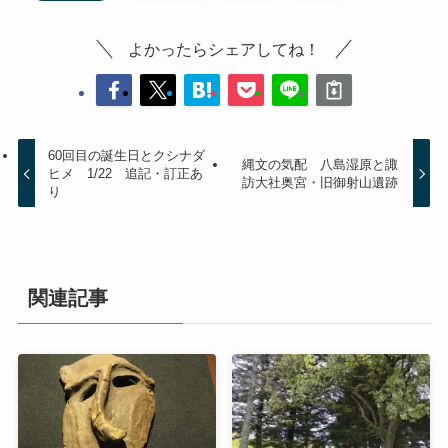
よかったらシェアしてね！
60回目の誕生日とクシナダ
縄文の気配 八島湿原と諏
ヒメ 1/22 追記・訂正あ
訪大社奥宮・旧御射山遺跡
り
関連記事