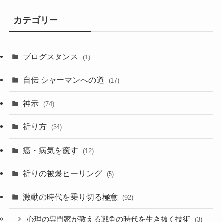
記
事
カテゴリー
ア
ー
カ
ブログスタンス
(1)
イ
ブ
自伝 シャーマンへの道
(17)
神示
(74)
祈り方
(34)
癌・病気を癒す
(12)
祈りの被爆ヒーリング
(5)
激動の時代を乗り切る極意
(92)
心理の専門家が教える戦争の時代を生き抜く技術
(3)