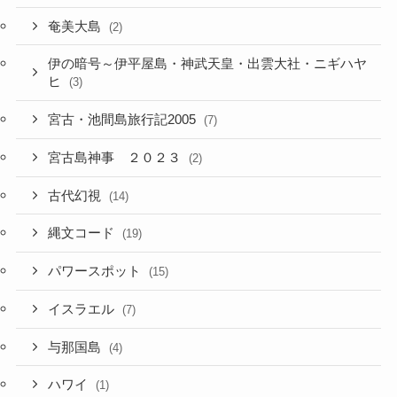
奄美大島
(2)
伊の暗号～伊平屋島・神武天皇・出雲大社・ニギハヤ
ヒ
(3)
宮古・池間島旅行記2005
(7)
宮古島神事 ２０２３
(2)
古代幻視
(14)
縄文コード
(19)
パワースポット
(15)
イスラエル
(7)
与那国島
(4)
ハワイ
(1)