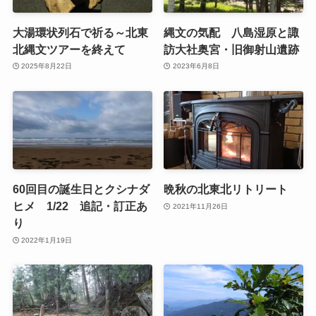
大湯環状列石で祈る～北東
縄文の気配 八島湿原と諏
北縄文ツアーを終えて
訪大社奥宮・旧御射山遺跡
2025年8月22日
2023年6月8日
60回目の誕生日とクシナダ
晩秋の北東北リトリート
ヒメ 1/22 追記・訂正あ
2021年11月26日
り
2022年1月19日