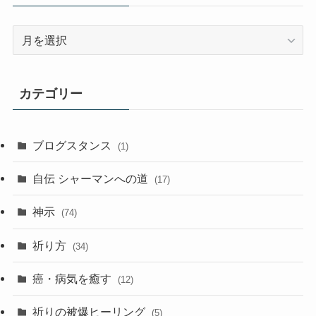
過
去
記
事
カテゴリー
ア
ー
カ
ブログスタンス
(1)
イ
ブ
自伝 シャーマンへの道
(17)
神示
(74)
祈り方
(34)
癌・病気を癒す
(12)
祈りの被爆ヒーリング
(5)