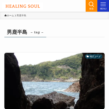
検索
MENU
ホーム
男鹿半島
男鹿半島
– tag –
縄文コード