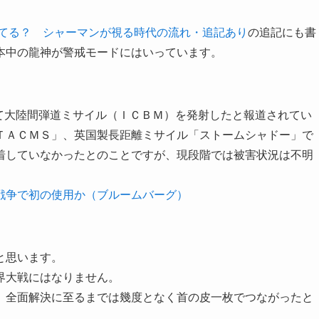
てる？ シャーマンが視る時代の流れ・追記あり
の追記にも書
本中の龍神が警戒モードにはいっています。
向けて大陸間弾道ミサイル（ＩＣＢＭ）を発射したと報道されてい
ＴＡＣＭＳ」、英国製長距離ミサイル「ストームシャドー」で
着していなかったとのことですが、現段階では被害状況は不明
戦争で初の使用か（ブルームバーグ）
と思います。
界大戦にはなりません。
、全面解決に至るまでは幾度となく首の皮一枚でつながったと