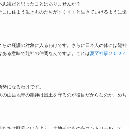
不思議だと思ったことはありませんか？
そこに住まう生きものたちがすくすくと生きていけるように環
れらの庇護の対象に入るわけです。さらに日本人の体には龍神
はある意味で龍神の仲間なんですよ。これは
夏至神事２０２４
態勢になるわけです。
スの山岳地帯の龍神は国土を守るのが役目だからなのか、めち
神たちは戦闘というより、土地そのものをコントロールして、