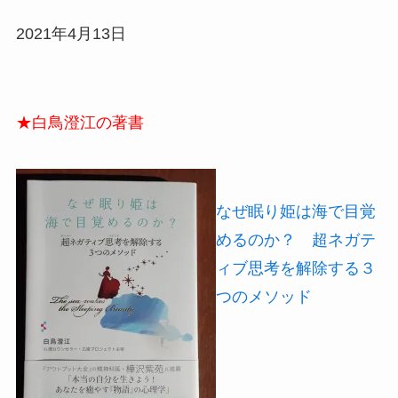
2021年4月13日
★白鳥澄江の著書
なぜ眠り姫は海で目覚
めるのか？ 超ネガテ
ィブ思考を解除する３
つのメソッド