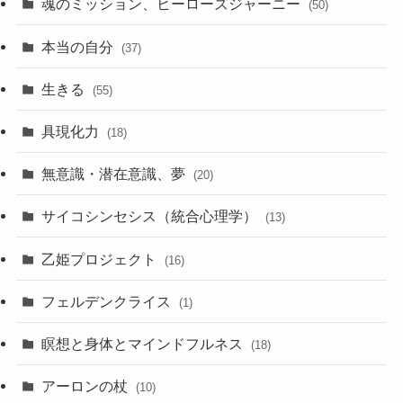
魂のミッション、ヒーローズジャーニー
(50)
本当の自分
(37)
生きる
(55)
具現化力
(18)
無意識・潜在意識、夢
(20)
サイコシンセシス（統合心理学）
(13)
乙姫プロジェクト
(16)
フェルデンクライス
(1)
瞑想と身体とマインドフルネス
(18)
アーロンの杖
(10)