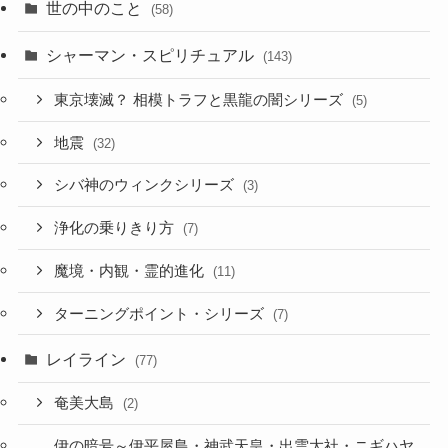
世の中のこと
(58)
シャーマン・スピリチュアル
(143)
東京壊滅？ 相模トラフと黒龍の闇シリーズ
(5)
地震
(32)
シバ神のウィンクシリーズ
(3)
浄化の乗りきり方
(7)
魔境・内観・霊的進化
(11)
ターニングポイント・シリーズ
(7)
レイライン
(77)
奄美大島
(2)
伊の暗号～伊平屋島・神武天皇・出雲大社・ニギハヤ