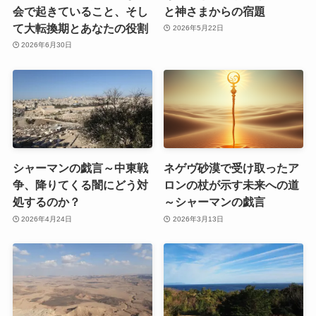
会で起きていること、そし
と神さまからの宿題
て大転換期とあなたの役割
2026年5月22日
2026年6月30日
シャーマンの戯言～中東戦
ネゲヴ砂漠で受け取ったア
争、降りてくる闇にどう対
ロンの杖が示す未来への道
処するのか？
～シャーマンの戯言
2026年4月24日
2026年3月13日