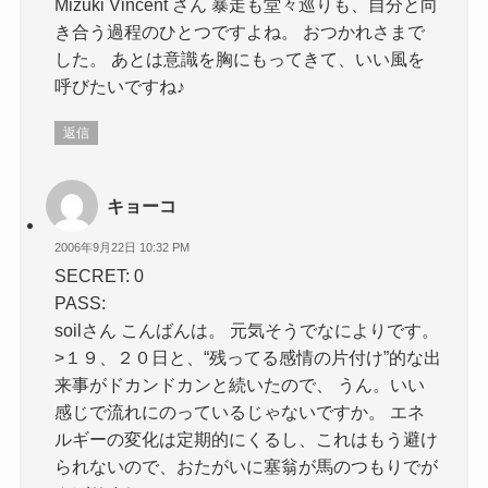
Mizuki Vincent さん 暴走も堂々巡りも、自分と向
き合う過程のひとつですよね。 おつかれさまで
した。 あとは意識を胸にもってきて、いい風を
呼びたいですね♪
返信
キョーコ
2006年9月22日 10:32 PM
SECRET: 0
PASS:
soilさん こんばんは。 元気そうでなによりです。
>１９、２０日と、“残ってる感情の片付け”的な出
来事がドカンドカンと続いたので、 うん。いい
感じで流れにのっているじゃないですか。 エネ
ルギーの変化は定期的にくるし、これはもう避け
られないので、おたがいに塞翁が馬のつもりでが