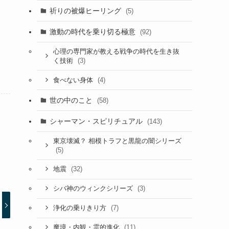
祈りの被爆ヒーリング
(5)
激動の時代を乗り切る極意
(92)
心理の専門家が教える戦争の時代を生き抜
(3)
く技術
(4)
食べない身体
世の中のこと
(58)
シャーマン・スピリチュアル
(143)
東京壊滅？ 相模トラフと黒龍の闇シリーズ
(5)
(32)
地震
(3)
シバ神のウィンクシリーズ
(7)
浄化の乗りきり方
(11)
魔境・内観・霊的進化