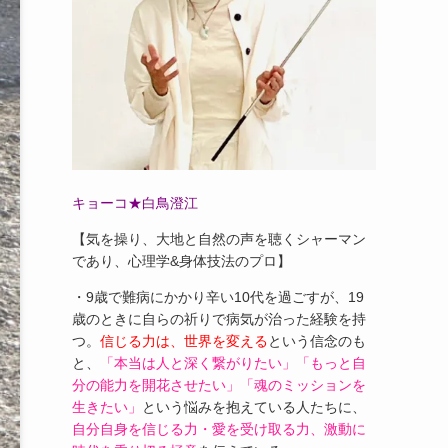
キョーコ★白鳥澄江
【気を操り、大地と自然の声を聴くシャーマン
であり、心理学&身体技法のプロ】
・9歳で難病にかかり辛い10代を過ごすが、19
歳のときに自らの祈りで病気が治った経験を持
つ。
信じる力は、世界を変える
という信念のも
と、
「本当は人と深く繋がりたい」「もっと自
分の能力を開花させたい」「魂のミッションを
生きたい」
という悩みを抱えている人たちに、
自分自身を信じる力・愛を受け取る力、激動に