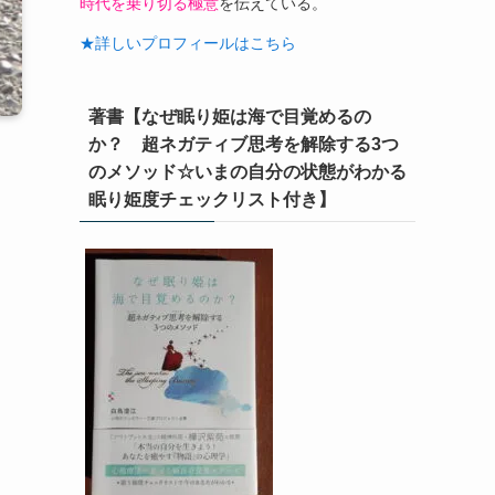
時代を乗り切る極意
を伝えている。
★詳しいプロフィールはこちら
著書【なぜ眠り姫は海で目覚めるの
か？ 超ネガティブ思考を解除する3つ
のメソッド☆いまの自分の状態がわかる
眠り姫度チェックリスト付き】