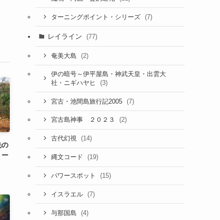
(7)
ターニングポイント・シリーズ
レイライン
(77)
(2)
奄美大島
伊の暗号～伊平屋島・神武天皇・出雲大
(3)
社・ニギハヤヒ
(7)
宮古・池間島旅行記2005
(2)
宮古島神事 ２０２３
(14)
古代幻視
先の
リー
(19)
縄文コード
(15)
パワースポット
(7)
イスラエル
(4)
与那国島