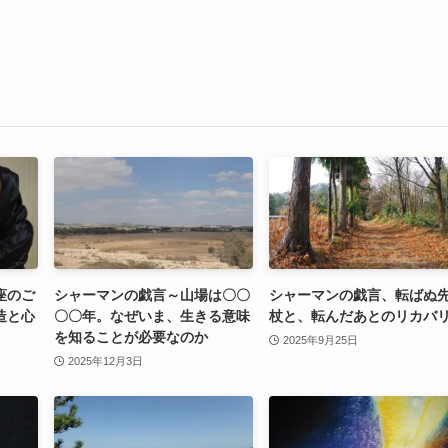
座のご
シャーマンの戯言～山場は〇〇
シャーマンの戯言、転ばぬ
造と心
〇〇年。なぜいま、生きる意味
杖と、転んだあとのリカバ
を知ることが必要なのか
2025年9月25日
2025年12月3日