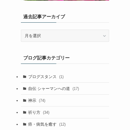
過去記事アーカイブ
過
去
記
事
ブログ記事カテゴリー
ア
ー
カ
ブログスタンス
(1)
イ
ブ
自伝 シャーマンへの道
(17)
神示
(74)
祈り方
(34)
癌・病気を癒す
(12)