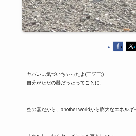
ヤバい…気づいちゃったよ(￣▽￣;)
自分がただの器だったってことに。
空の器だから、another worldから膨大なエネ