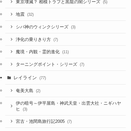
東京壊滅？ 相模トラフと黒龍の闇シリーズ
(5)
地震
(32)
シバ神のウィンクシリーズ
(3)
浄化の乗りきり方
(7)
魔境・内観・霊的進化
(11)
ターニングポイント・シリーズ
(7)
レイライン
(77)
奄美大島
(2)
伊の暗号～伊平屋島・神武天皇・出雲大社・ニギハヤ
ヒ
(3)
宮古・池間島旅行記2005
(7)