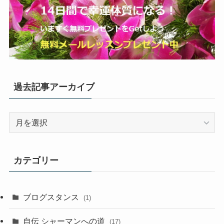
過去記事アーカイブ
過
去
記
事
カテゴリー
ア
ー
カ
ブログスタンス
(1)
イ
ブ
自伝 シャーマンへの道
(17)