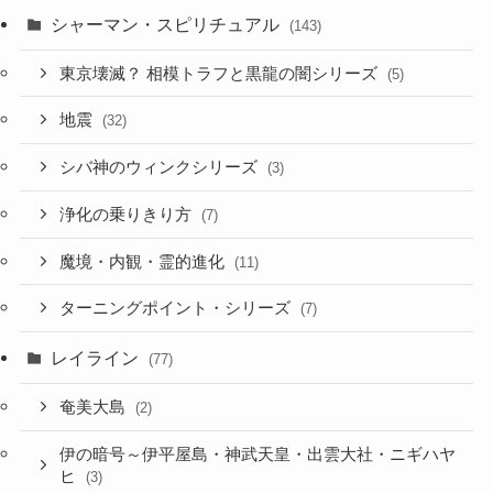
シャーマン・スピリチュアル
(143)
東京壊滅？ 相模トラフと黒龍の闇シリーズ
(5)
地震
(32)
シバ神のウィンクシリーズ
(3)
浄化の乗りきり方
(7)
魔境・内観・霊的進化
(11)
ターニングポイント・シリーズ
(7)
レイライン
(77)
奄美大島
(2)
伊の暗号～伊平屋島・神武天皇・出雲大社・ニギハヤ
ヒ
(3)