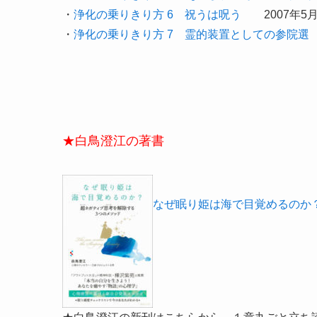
・
浄化の乗りきり方 6 祝うは呪う
2007年5月
・
浄化の乗りきり方 7 霊的装置としての参院選
★白鳥澄江の著書
なぜ眠り姫は海で目覚めるのか