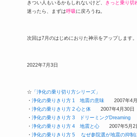
きつい人もいるかもしれないけど、
きっと乗り切
迷ったら、まずは
呼吸
に戻ろうね。
次回は7月のはじめにおりた神示をアップします
2022年7月3日
☆
「浄化の乗り切り方シリーズ」
・
浄化の乗りきり方 1 地震の意味
2007年4月
・
浄化の乗りきり方 2 心と体
2007年4月30日
・
浄化の乗りきり方 3 ドリーミングDreaming
2
・
浄化の乗りきり方 4 地震と心
2007年5月2
・
浄化の乗りきり方 5 なぜ参院選が地震の抑制