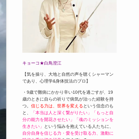
キョーコ★白鳥澄江
【気を操り、大地と自然の声を聴くシャーマン
であり、心理学&身体技法のプロ】
・9歳で難病にかかり辛い10代を過ごすが、19
歳のときに自らの祈りで病気が治った経験を持
つ。
信じる力は、世界を変える
という信念のも
と、
「本当は人と深く繋がりたい」「もっと自
分の能力を開花させたい」「魂のミッションを
生きたい」
という悩みを抱えている人たちに、
自分自身を信じる力・愛を受け取る力、激動に