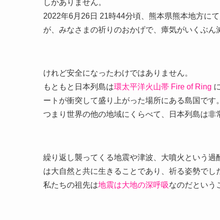
しかありません。
2022年6月26日 21時44分頃、熊本県熊本
が、みなさまの祈りのおかげで、瘴気がいくぶん
けれど安全になったわけではありません。
もともと日本列島は
環太平洋火山帯 Fire of Ring
に
ートが衝突して盛り上がった場所にある島国です
つまり世界の他の地域にくらべて、日本列島は非
繰り返し襲ってくる地震や津波、大噴火という過
は大自然と共に生きることであり、祈る姿勢でし
私たちの祖先は
地震は大地の深呼吸
なのだという