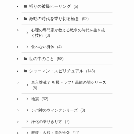
祈りの被爆ヒーリング
(5)
激動の時代を乗り切る極意
(92)
心理の専門家が教える戦争の時代を生き抜
(3)
く技術
(4)
食べない身体
世の中のこと
(58)
シャーマン・スピリチュアル
(143)
東京壊滅？ 相模トラフと黒龍の闇シリーズ
(5)
(32)
地震
(3)
シバ神のウィンクシリーズ
(7)
浄化の乗りきり方
(11)
魔境・内観・霊的進化