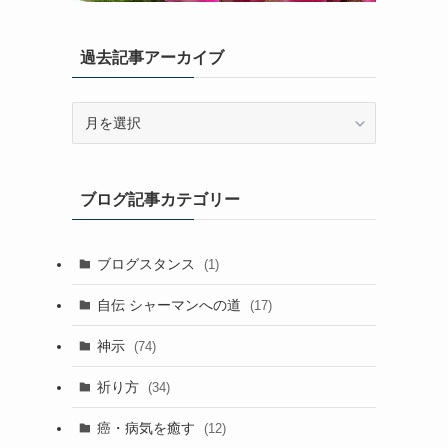
過去記事アーカイブ
過
去
記
事
ブログ記事カテゴリー
ア
ー
カ
ブログスタンス
(1)
イ
ブ
自伝 シャーマンへの道
(17)
神示
(74)
祈り方
(34)
癌・病気を癒す
(12)