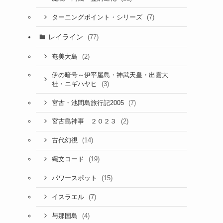
(7)
ターニングポイント・シリーズ
レイライン
(77)
(2)
奄美大島
伊の暗号～伊平屋島・神武天皇・出雲大
(3)
社・ニギハヤヒ
(7)
宮古・池間島旅行記2005
(2)
宮古島神事 ２０２３
(14)
古代幻視
(19)
縄文コード
(15)
パワースポット
(7)
イスラエル
(4)
与那国島