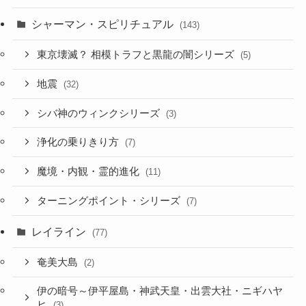
シャーマン・スピリチュアル
(143)
東京壊滅？ 相模トラフと黒龍の闇シリーズ
(5)
地震
(32)
シバ神のウィンクシリーズ
(3)
浄化の乗りきり方
(7)
魔境・内観・霊的進化
(11)
ターニングポイント・シリーズ
(7)
レイライン
(77)
奄美大島
(2)
伊の暗号～伊平屋島・神武天皇・出雲大社・ニギハヤ
ヒ
(3)