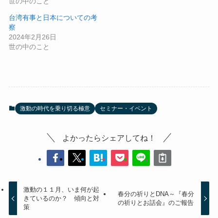
世の中のこと
台湾有事と日本についての考
察
2024年2月26日
世の中のこと
激動の時代を乗り切る極意
セミナー・イベント
よかったらシェアしてね！
激動の１１月、いま何が起
春分の祈りとDNA～『春分
きているのか？ 傾向と対
の祈りとお話会』のご報告
策