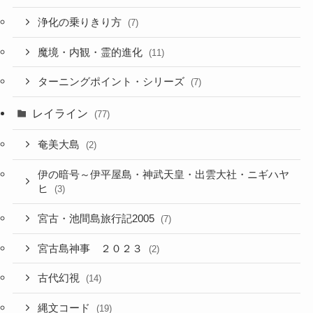
浄化の乗りきり方
(7)
魔境・内観・霊的進化
(11)
ターニングポイント・シリーズ
(7)
レイライン
(77)
奄美大島
(2)
伊の暗号～伊平屋島・神武天皇・出雲大社・ニギハヤ
ヒ
(3)
宮古・池間島旅行記2005
(7)
宮古島神事 ２０２３
(2)
古代幻視
(14)
縄文コード
(19)