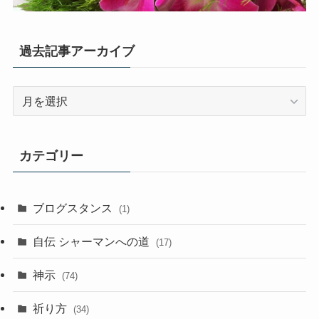
過去記事アーカイブ
過
去
記
事
カテゴリー
ア
ー
カ
ブログスタンス
(1)
イ
ブ
自伝 シャーマンへの道
(17)
神示
(74)
祈り方
(34)