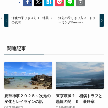
浄化の乗りきり方 1 地震
浄化の乗りきり方 3 ドリ
の意味
ーミングDreaming
関連記事
夏至神事２０２５～次元の
東京壊滅？ 相模トラフと
変化とレイラインの話
黒龍の闇 ５ 最終章
2025年6月28日
2024年9月14日