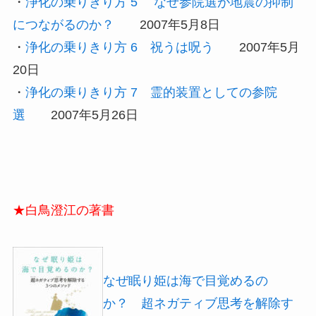
・
浄化の乗りきり方 5 なぜ参院選が地震の抑制
につながるのか？
2007年5月8日
・
浄化の乗りきり方 6 祝うは呪う
2007年5月
20日
・
浄化の乗りきり方 7 霊的装置としての参院
選
2007年5月26日
★白鳥澄江の著書
なぜ眠り姫は海で目覚めるの
か？ 超ネガティブ思考を解除す