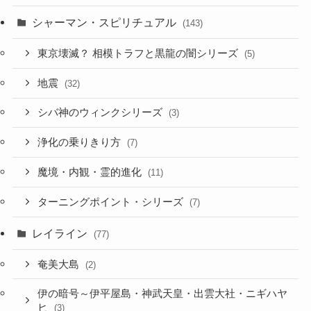
シャーマン・スピリチュアル
(143)
東京壊滅？ 相模トラフと黒龍の闇シリーズ
(5)
地震
(32)
シバ神のウィンクシリーズ
(3)
浄化の乗りきり方
(7)
魔境・内観・霊的進化
(11)
ターニングポイント・シリーズ
(7)
レイライン
(77)
奄美大島
(2)
伊の暗号～伊平屋島・神武天皇・出雲大社・ニギハヤ
ヒ
(3)