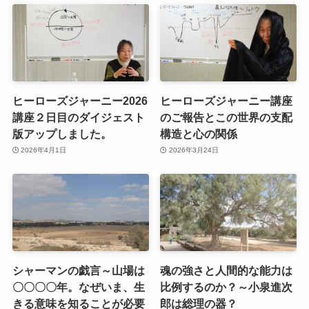
ヒーローズジャーニー2026
ヒーローズジャーニー講座
講座２日目のダイジェスト
のご報告とこの世界の支配
版アップしました。
構造と心の関係
2026年4月1日
2026年3月24日
シャーマンの戯言～山場は
魂の強さと人間的な能力は
〇〇〇〇年。なぜいま、生
比例するのか？～小泉進次
きる意味を知ることが必要
郎は総理の器？