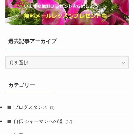
過去記事アーカイブ
過
去
記
事
カテゴリー
ア
ー
カ
ブログスタンス
(1)
イ
ブ
自伝 シャーマンへの道
(17)