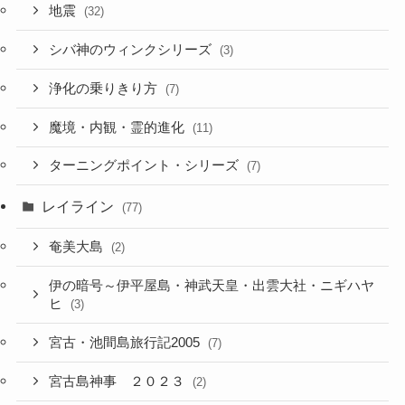
地震
(32)
シバ神のウィンクシリーズ
(3)
浄化の乗りきり方
(7)
魔境・内観・霊的進化
(11)
ターニングポイント・シリーズ
(7)
レイライン
(77)
奄美大島
(2)
伊の暗号～伊平屋島・神武天皇・出雲大社・ニギハヤ
ヒ
(3)
宮古・池間島旅行記2005
(7)
宮古島神事 ２０２３
(2)