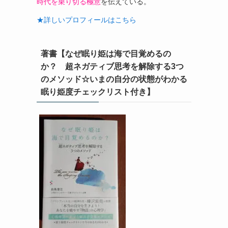
時代を乗り切る極意
を伝えている。
★詳しいプロフィールはこちら
著書【なぜ眠り姫は海で目覚めるの
か？ 超ネガティブ思考を解除する3つ
のメソッド☆いまの自分の状態がわかる
眠り姫度チェックリスト付き】