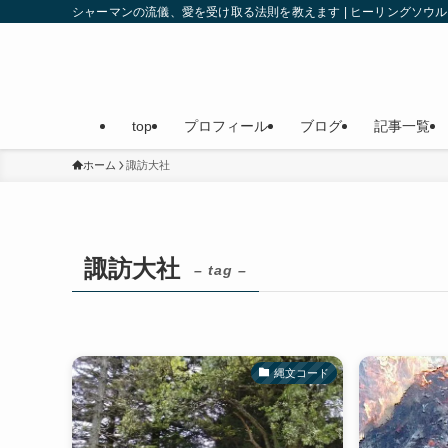
シャーマンの流儀、愛を受け取る法則を教えます | ヒーリングソ
top
プロフィール
ブログ
記事一覧
ホーム
諏訪大社
諏訪大社
– tag –
縄文コード