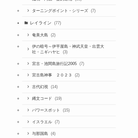
(7)
ターニングポイント・シリーズ
レイライン
(77)
(2)
奄美大島
伊の暗号～伊平屋島・神武天皇・出雲大
(3)
社・ニギハヤヒ
(7)
宮古・池間島旅行記2005
(2)
宮古島神事 ２０２３
(14)
古代幻視
(19)
縄文コード
(15)
パワースポット
(7)
イスラエル
(4)
与那国島