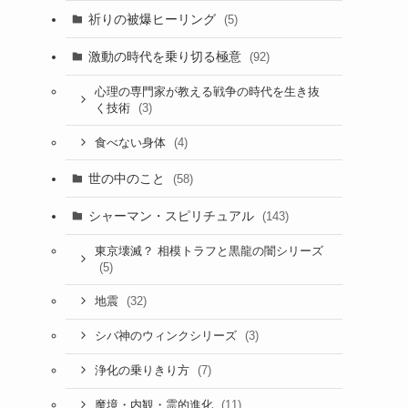
祈りの被爆ヒーリング
(5)
激動の時代を乗り切る極意
(92)
心理の専門家が教える戦争の時代を生き抜
(3)
く技術
(4)
食べない身体
世の中のこと
(58)
シャーマン・スピリチュアル
(143)
東京壊滅？ 相模トラフと黒龍の闇シリーズ
(5)
(32)
地震
(3)
シバ神のウィンクシリーズ
(7)
浄化の乗りきり方
(11)
魔境・内観・霊的進化