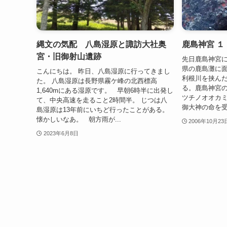
縄文の気配 八島湿原と諏訪大社奥
鹿島神宮 
宮・旧御射山遺跡
先日鹿島神宮に
県の鹿島灘に
こんにちは。 昨日、八島湿原に行ってきまし
利根川を挟ん
た。 八島湿原は長野県霧ケ峰の北西標高
る。鹿島神宮
1,640mにある湿原です。 早朝6時半に出発し
ツチノオオカ
て、中央高速を走ること2時間半。 じつは八
御大神の命を受
島湿原は13年前にいちど行ったことがある。
懐かしいなあ。 朝方雨が...
2006年10月23
2023年6月8日