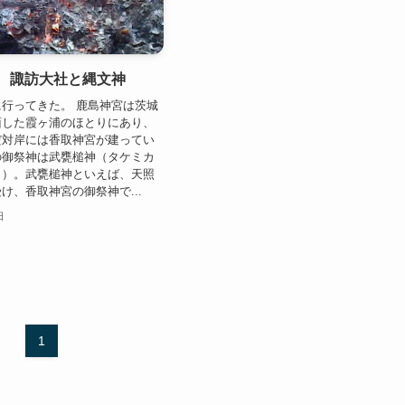
１ 諏訪大社と縄文神
行ってきた。 鹿島神宮は茨城
面した霞ヶ浦のほとりにあり、
だ対岸には香取神宮が建ってい
の御祭神は武甕槌神（タケミカ
ミ）。武甕槌神といえば、天照
け、香取神宮の御祭神で...
日
1