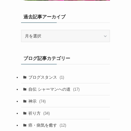
過去記事アーカイブ
過
去
記
事
ブログ記事カテゴリー
ア
ー
カ
ブログスタンス
(1)
イ
ブ
自伝 シャーマンへの道
(17)
神示
(74)
祈り方
(34)
癌・病気を癒す
(12)