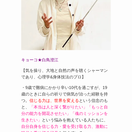
キョーコ★白鳥澄江
【気を操り、大地と自然の声を聴くシャーマン
であり、心理学&身体技法のプロ】
・9歳で難病にかかり辛い10代を過ごすが、19
歳のときに自らの祈りで病気が治った経験を持
つ。
信じる力は、世界を変える
という信念のも
と、
「本当は人と深く繋がりたい」「もっと自
分の能力を開花させたい」「魂のミッションを
生きたい」
という悩みを抱えている人たちに、
自分自身を信じる力・愛を受け取る力、激動に