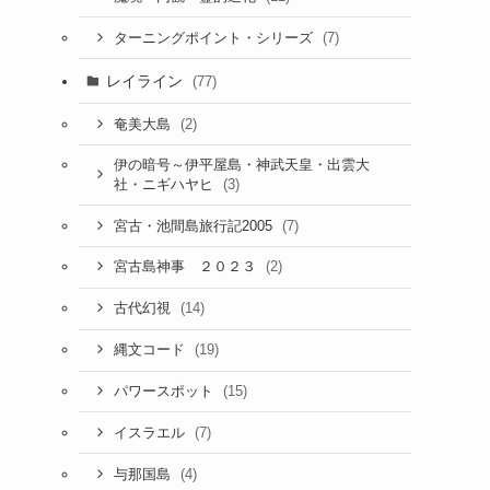
(7)
ターニングポイント・シリーズ
レイライン
(77)
(2)
奄美大島
伊の暗号～伊平屋島・神武天皇・出雲大
(3)
社・ニギハヤヒ
(7)
宮古・池間島旅行記2005
(2)
宮古島神事 ２０２３
(14)
古代幻視
(19)
縄文コード
(15)
パワースポット
(7)
イスラエル
(4)
与那国島