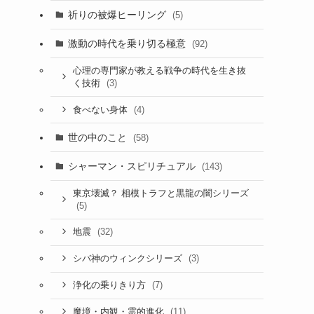
祈りの被爆ヒーリング
(5)
激動の時代を乗り切る極意
(92)
心理の専門家が教える戦争の時代を生き抜
(3)
く技術
(4)
食べない身体
世の中のこと
(58)
シャーマン・スピリチュアル
(143)
東京壊滅？ 相模トラフと黒龍の闇シリーズ
(5)
(32)
地震
(3)
シバ神のウィンクシリーズ
(7)
浄化の乗りきり方
(11)
魔境・内観・霊的進化