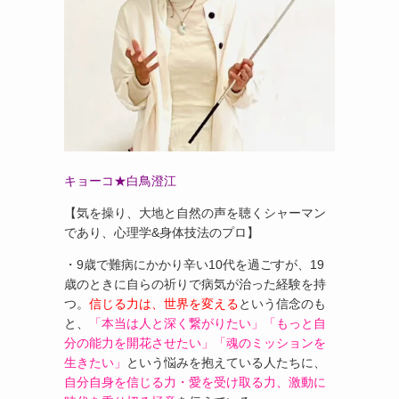
キョーコ★白鳥澄江
【気を操り、大地と自然の声を聴くシャーマン
であり、心理学&身体技法のプロ】
・9歳で難病にかかり辛い10代を過ごすが、19
歳のときに自らの祈りで病気が治った経験を持
つ。
信じる力は、世界を変える
という信念のも
と、
「本当は人と深く繋がりたい」「もっと自
分の能力を開花させたい」「魂のミッションを
生きたい」
という悩みを抱えている人たちに、
自分自身を信じる力・愛を受け取る力、激動に