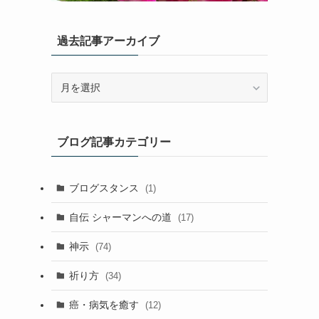
過去記事アーカイブ
過
去
記
事
ブログ記事カテゴリー
ア
ー
カ
ブログスタンス
(1)
イ
ブ
自伝 シャーマンへの道
(17)
神示
(74)
祈り方
(34)
癌・病気を癒す
(12)