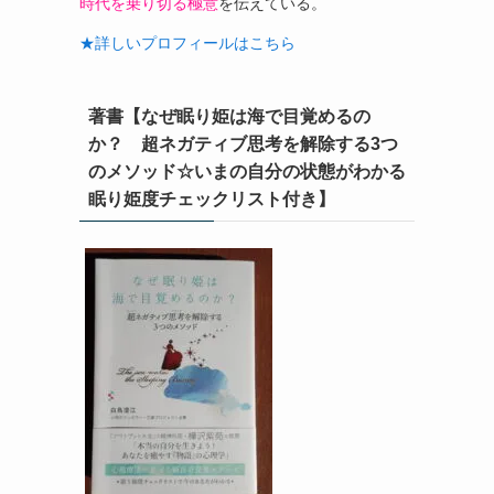
時代を乗り切る極意
を伝えている。
★詳しいプロフィールはこちら
著書【なぜ眠り姫は海で目覚めるの
か？ 超ネガティブ思考を解除する3つ
のメソッド☆いまの自分の状態がわかる
眠り姫度チェックリスト付き】