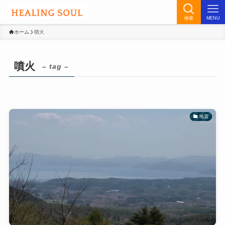
検索
MENU
ホーム
噴火
噴火
– tag –
地震