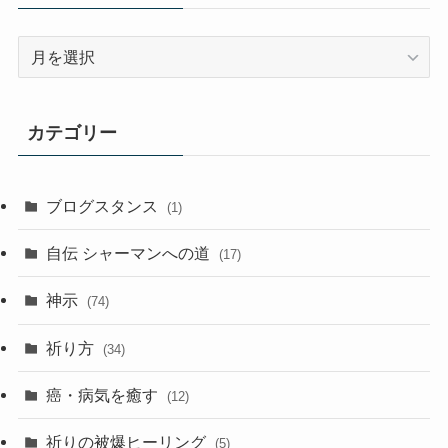
過
去
記
事
カテゴリー
ア
ー
カ
ブログスタンス
(1)
イ
ブ
自伝 シャーマンへの道
(17)
神示
(74)
祈り方
(34)
癌・病気を癒す
(12)
祈りの被爆ヒーリング
(5)