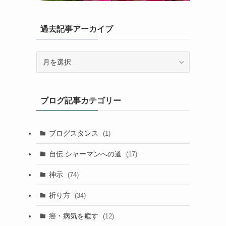
過去記事アーカイブ
過
去
記
事
ブログ記事カテゴリー
ア
ー
カ
ブログスタンス
(1)
イ
ブ
自伝 シャーマンへの道
(17)
神示
(74)
祈り方
(34)
癌・病気を癒す
(12)