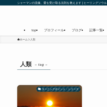
シャーマンの流儀、愛を受け取る法則を教えます | ヒーリングソ
top
プロフィール
ブログ
記事一覧
ホーム
人類
人類
– tag –
ターニングポイント・シリーズ