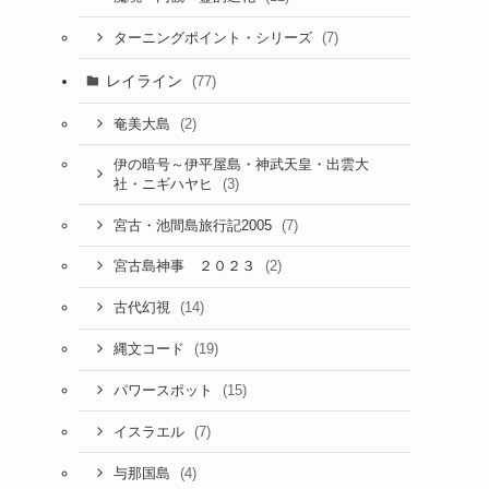
(7)
ターニングポイント・シリーズ
レイライン
(77)
(2)
奄美大島
伊の暗号～伊平屋島・神武天皇・出雲大
(3)
社・ニギハヤヒ
(7)
宮古・池間島旅行記2005
(2)
宮古島神事 ２０２３
(14)
古代幻視
(19)
縄文コード
(15)
パワースポット
(7)
イスラエル
(4)
与那国島