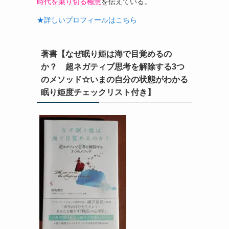
時代を乗り切る極意
を伝えている。
★詳しいプロフィールはこちら
著書【なぜ眠り姫は海で目覚めるの
か？ 超ネガティブ思考を解除する3つ
のメソッド☆いまの自分の状態がわかる
眠り姫度チェックリスト付き】