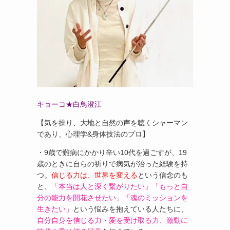
キョーコ★白鳥澄江
【気を操り、大地と自然の声を聴くシャーマン
であり、心理学&身体技法のプロ】
・9歳で難病にかかり辛い10代を過ごすが、19
歳のときに自らの祈りで病気が治った経験を持
つ。
信じる力は、世界を変える
という信念のも
と、
「本当は人と深く繋がりたい」「もっと自
分の能力を開花させたい」「魂のミッションを
生きたい」
という悩みを抱えている人たちに、
自分自身を信じる力・愛を受け取る力、激動に