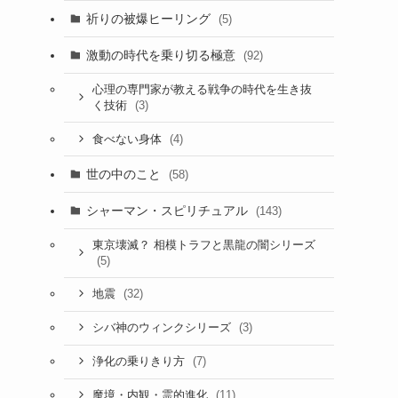
祈りの被爆ヒーリング
(5)
激動の時代を乗り切る極意
(92)
心理の専門家が教える戦争の時代を生き抜
(3)
く技術
(4)
食べない身体
世の中のこと
(58)
シャーマン・スピリチュアル
(143)
東京壊滅？ 相模トラフと黒龍の闇シリーズ
(5)
(32)
地震
(3)
シバ神のウィンクシリーズ
(7)
浄化の乗りきり方
(11)
魔境・内観・霊的進化