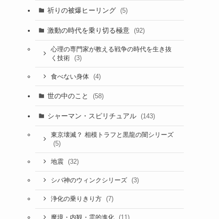
祈りの被爆ヒーリング
(5)
激動の時代を乗り切る極意
(92)
心理の専門家が教える戦争の時代を生き抜
(3)
く技術
(4)
食べない身体
世の中のこと
(58)
シャーマン・スピリチュアル
(143)
東京壊滅？ 相模トラフと黒龍の闇シリーズ
(5)
(32)
地震
(3)
シバ神のウィンクシリーズ
(7)
浄化の乗りきり方
(11)
魔境・内観・霊的進化