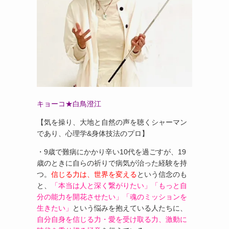
キョーコ★白鳥澄江
【気を操り、大地と自然の声を聴くシャーマン
であり、心理学&身体技法のプロ】
・9歳で難病にかかり辛い10代を過ごすが、19
歳のときに自らの祈りで病気が治った経験を持
つ。
信じる力は、世界を変える
という信念のも
と、
「本当は人と深く繋がりたい」「もっと自
分の能力を開花させたい」「魂のミッションを
生きたい」
という悩みを抱えている人たちに、
自分自身を信じる力・愛を受け取る力、激動に