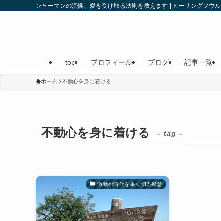
シャーマンの流儀、愛を受け取る法則を教えます | ヒーリングソ
top
プロフィール
ブログ
記事一覧
ホーム
不動心を身に着ける
不動心を身に着ける
– tag –
激動の時代を乗り切る極意