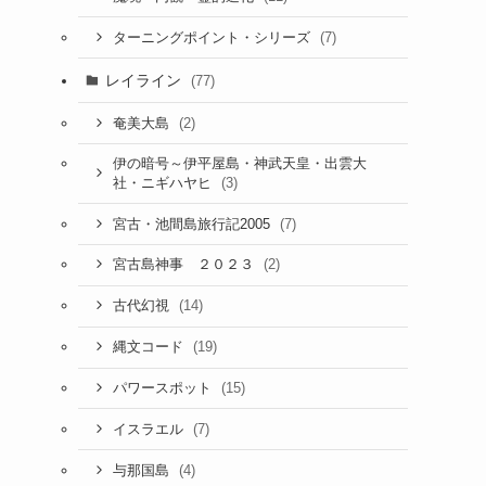
(7)
ターニングポイント・シリーズ
レイライン
(77)
(2)
奄美大島
伊の暗号～伊平屋島・神武天皇・出雲大
(3)
社・ニギハヤヒ
(7)
宮古・池間島旅行記2005
(2)
宮古島神事 ２０２３
(14)
古代幻視
(19)
縄文コード
(15)
パワースポット
(7)
イスラエル
(4)
与那国島