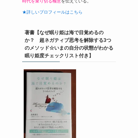
時代を乗り切る極意
を伝えている。
★詳しいプロフィールはこちら
著書【なぜ眠り姫は海で目覚めるの
か？ 超ネガティブ思考を解除する3つ
のメソッド☆いまの自分の状態がわかる
眠り姫度チェックリスト付き】