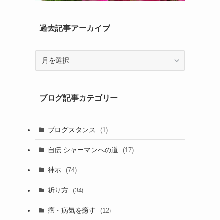
過去記事アーカイブ
過
去
記
事
ブログ記事カテゴリー
ア
ー
カ
ブログスタンス
(1)
イ
ブ
自伝 シャーマンへの道
(17)
神示
(74)
祈り方
(34)
癌・病気を癒す
(12)