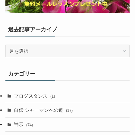
過去記事アーカイブ
過
去
記
事
カテゴリー
ア
ー
カ
ブログスタンス
(1)
イ
ブ
自伝 シャーマンへの道
(17)
神示
(74)