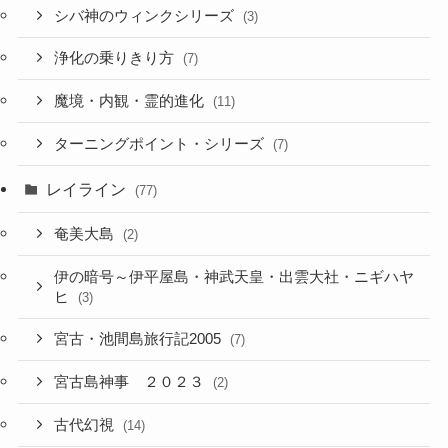
シバ神のウィンクシリーズ
(3)
浄化の乗りきり方
(7)
魔境・内観・霊的進化
(11)
ターニングポイント・シリーズ
(7)
レイライン
(77)
奄美大島
(2)
伊の暗号～伊平屋島・神武天皇・出雲大社・ニギハヤ
ヒ
(3)
宮古・池間島旅行記2005
(7)
宮古島神事 ２０２３
(2)
古代幻視
(14)