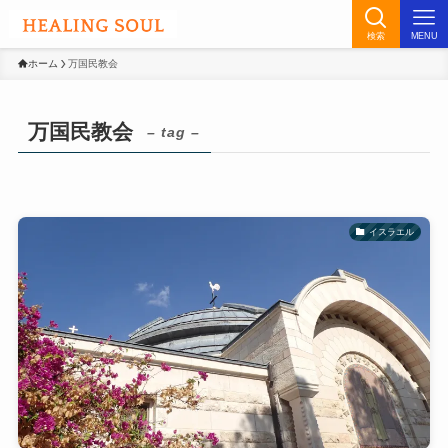
検索
MENU
ホーム
万国民教会
万国民教会
– tag –
イスラエル