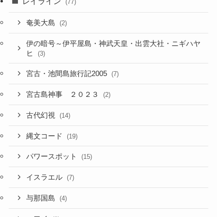
レイライン
(77)
奄美大島
(2)
伊の暗号～伊平屋島・神武天皇・出雲大社・ニギハヤ
ヒ
(3)
宮古・池間島旅行記2005
(7)
宮古島神事 ２０２３
(2)
古代幻視
(14)
縄文コード
(19)
パワースポット
(15)
イスラエル
(7)
与那国島
(4)