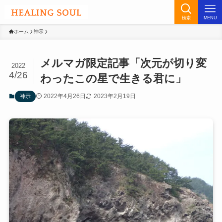
検索
MENU
ホーム
神示
メルマガ限定記事「次元が切り変
2022
4/26
わったこの星で生きる君に」
2022年4月26日
2023年2月19日
神示