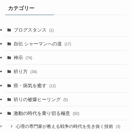
事
カテゴリー
ア
ー
カ
ブログスタンス
(1)
イ
ブ
自伝 シャーマンへの道
(17)
神示
(74)
祈り方
(34)
癌・病気を癒す
(12)
祈りの被爆ヒーリング
(5)
激動の時代を乗り切る極意
(92)
心理の専門家が教える戦争の時代を生き抜く技術
(3)