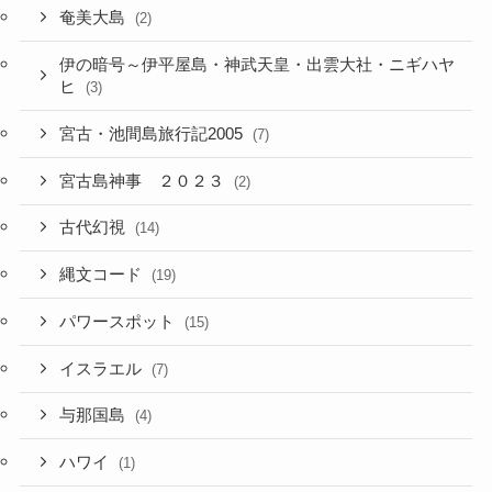
奄美大島
(2)
伊の暗号～伊平屋島・神武天皇・出雲大社・ニギハヤ
ヒ
(3)
宮古・池間島旅行記2005
(7)
宮古島神事 ２０２３
(2)
古代幻視
(14)
縄文コード
(19)
パワースポット
(15)
イスラエル
(7)
与那国島
(4)
ハワイ
(1)