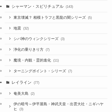
シャーマン・スピリチュアル
(143)
東京壊滅？ 相模トラフと黒龍の闇シリーズ
(5)
地震
(32)
シバ神のウィンクシリーズ
(3)
浄化の乗りきり方
(7)
魔境・内観・霊的進化
(11)
ターニングポイント・シリーズ
(7)
レイライン
(77)
奄美大島
(2)
伊の暗号～伊平屋島・神武天皇・出雲大社・ニギハヤ
ヒ
(3)