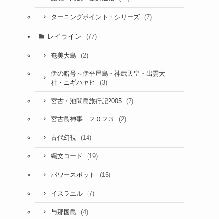
(7)
ターニングポイント・シリーズ
レイライン
(77)
(2)
奄美大島
伊の暗号～伊平屋島・神武天皇・出雲大
(3)
社・ニギハヤヒ
(7)
宮古・池間島旅行記2005
(2)
宮古島神事 ２０２３
(14)
古代幻視
(19)
縄文コード
(15)
パワースポット
(7)
イスラエル
(4)
与那国島