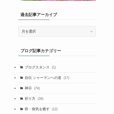
過去記事アーカイブ
過
去
記
事
ブログ記事カテゴリー
ア
ー
カ
ブログスタンス
(1)
イ
ブ
自伝 シャーマンへの道
(17)
神示
(74)
祈り方
(34)
癌・病気を癒す
(12)