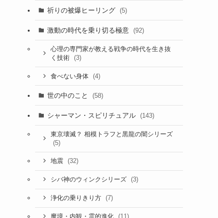
祈りの被爆ヒーリング
(5)
激動の時代を乗り切る極意
(92)
心理の専門家が教える戦争の時代を生き抜
(3)
く技術
(4)
食べない身体
世の中のこと
(58)
シャーマン・スピリチュアル
(143)
東京壊滅？ 相模トラフと黒龍の闇シリーズ
(5)
(32)
地震
(3)
シバ神のウィンクシリーズ
(7)
浄化の乗りきり方
(11)
魔境・内観・霊的進化