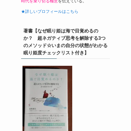
時代を乗り切る極意
を伝えている。
★詳しいプロフィールはこちら
著書【なぜ眠り姫は海で目覚めるの
か？ 超ネガティブ思考を解除する3つ
のメソッド☆いまの自分の状態がわかる
眠り姫度チェックリスト付き】