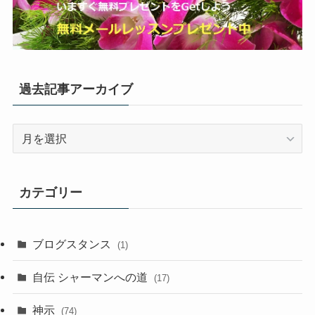
過去記事アーカイブ
過
去
記
事
カテゴリー
ア
ー
カ
ブログスタンス
(1)
イ
ブ
自伝 シャーマンへの道
(17)
神示
(74)