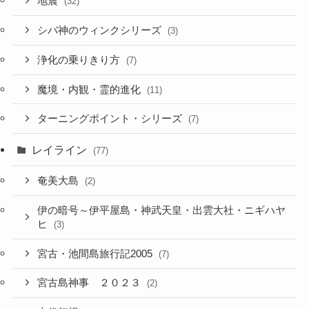
地震
(32)
シバ神のウィンクシリーズ
(3)
浄化の乗りきり方
(7)
魔境・内観・霊的進化
(11)
ターニングポイント・シリーズ
(7)
レイライン
(77)
奄美大島
(2)
伊の暗号～伊平屋島・神武天皇・出雲大社・ニギハヤ
ヒ
(3)
宮古・池間島旅行記2005
(7)
宮古島神事 ２０２３
(2)