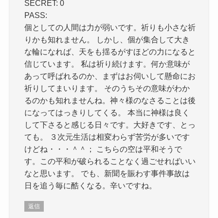
SECRET: 0
PASS:
個としての人間は力が弱いです。祈りも小さな祈
りかも知れません。 しかし、個が集合して大き
な輪になれば、天をも揺るがすほどの力になると
信じています。 私は祈り続けます。何か意味が
あって呼ばれるのか、まずはお伺いして懸命にお
祈りしてまいります。 そのうちその意味がわか
るのかも知れませんね。神々様のなさることは後
になってはっきりしてくる。 本当に神様は良く
して下さると感じる日々です。大好きです、とっ
ても。 ３次元生活は相変わらず苦労が多いです
けどね・・・＾＾； こちらの空は平和そうで
す。この平和が破られることなく過ごせればいい
なと思います。 でも、新聞を賑わす事件事故は
日を追う毎に酷くなる。辛いですね。
返信