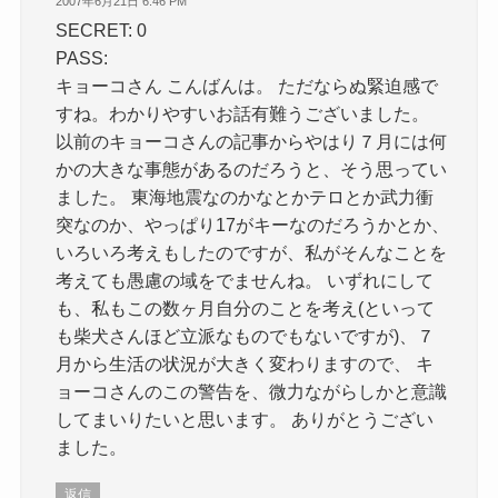
2007年6月21日 6:46 PM
SECRET: 0
PASS:
キョーコさん こんばんは。 ただならぬ緊迫感で
すね。わかりやすいお話有難うございました。
以前のキョーコさんの記事からやはり７月には何
かの大きな事態があるのだろうと、そう思ってい
ました。 東海地震なのかなとかテロとか武力衝
突なのか、やっぱり17がキーなのだろうかとか、
いろいろ考えもしたのですが、私がそんなことを
考えても愚慮の域をでませんね。 いずれにして
も、私もこの数ヶ月自分のことを考え(といって
も柴犬さんほど立派なものでもないですが)、７
月から生活の状況が大きく変わりますので、 キ
ョーコさんのこの警告を、微力ながらしかと意識
してまいりたいと思います。 ありがとうござい
ました。
返信