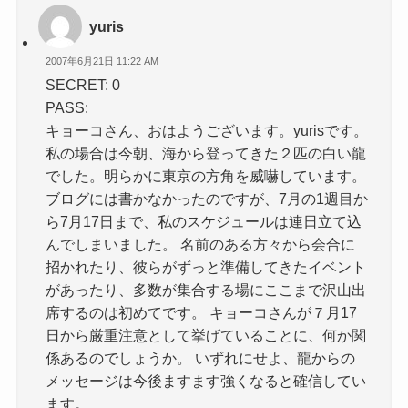
yuris
2007年6月21日 11:22 AM
SECRET: 0
PASS:
キョーコさん、おはようございます。yurisです。
私の場合は今朝、海から登ってきた２匹の白い龍
でした。明らかに東京の方角を威嚇しています。
ブログには書かなかったのですが、7月の1週目か
ら7月17日まで、私のスケジュールは連日立て込
んでしまいました。 名前のある方々から会合に
招かれたり、彼らがずっと準備してきたイベント
があったり、多数が集合する場にここまで沢山出
席するのは初めてです。 キョーコさんが７月17
日から厳重注意として挙げていることに、何か関
係あるのでしょうか。 いずれにせよ、龍からの
メッセージは今後ますます強くなると確信してい
ます。