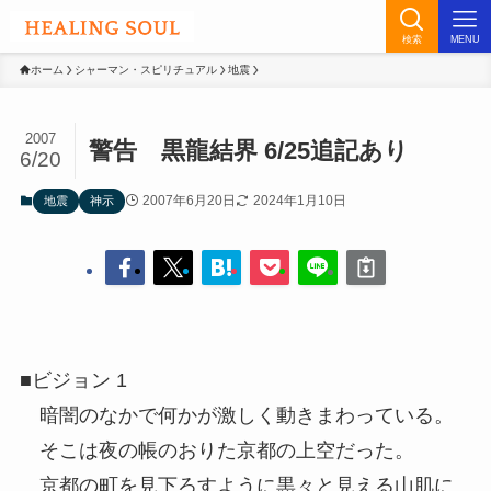
検索
MENU
ホーム
シャーマン・スピリチュアル
地震
2007
警告 黒龍結界 6/25追記あり
6/20
2007年6月20日
2024年1月10日
地震
神示
■ビジョン 1
暗闇のなかで何かが激しく動きまわっている。
そこは夜の帳のおりた京都の上空だった。
京都の町を見下ろすように黒々と見える山肌に