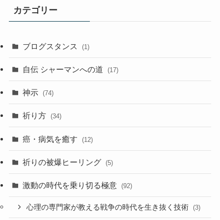
事
カテゴリー
ア
ー
カ
ブログスタンス
(1)
イ
ブ
自伝 シャーマンへの道
(17)
神示
(74)
祈り方
(34)
癌・病気を癒す
(12)
祈りの被爆ヒーリング
(5)
激動の時代を乗り切る極意
(92)
心理の専門家が教える戦争の時代を生き抜く技術
(3)