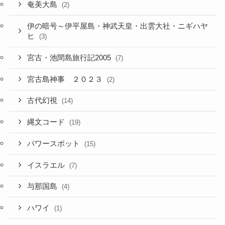
奄美大島
(2)
伊の暗号～伊平屋島・神武天皇・出雲大社・ニギハヤ
ヒ
(3)
宮古・池間島旅行記2005
(7)
宮古島神事 ２０２３
(2)
古代幻視
(14)
縄文コード
(19)
パワースポット
(15)
イスラエル
(7)
与那国島
(4)
ハワイ
(1)