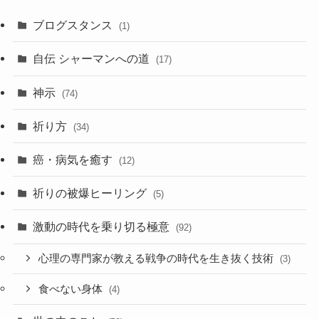
ー
カ
ブログスタンス
(1)
イ
ブ
自伝 シャーマンへの道
(17)
神示
(74)
祈り方
(34)
癌・病気を癒す
(12)
祈りの被爆ヒーリング
(5)
激動の時代を乗り切る極意
(92)
心理の専門家が教える戦争の時代を生き抜く技術
(3)
食べない身体
(4)