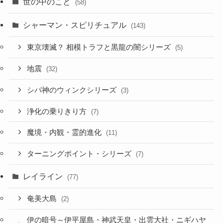
世の中のこと
(58)
シャーマン・スピリチュアル
(143)
東京壊滅？ 相模トラフと黒龍の闇シリーズ
(5)
地震
(32)
シバ神のウィンクシリーズ
(3)
浄化の乗りきり方
(7)
魔境・内観・霊的進化
(11)
ターニングポイント・シリーズ
(7)
レイライン
(77)
奄美大島
(2)
伊の暗号～伊平屋島・神武天皇・出雲大社・ニギハヤ