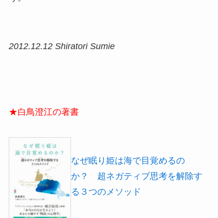
2012.12.12 Shiratori Sumie
★白鳥澄江の著書
なぜ眠り姫は海で目覚めるの
か？ 超ネガティブ思考を解除す
る３つのメソッド