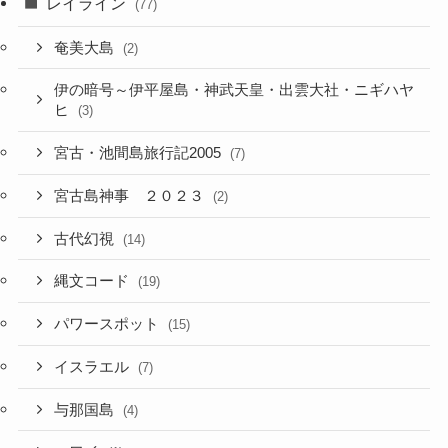
レイライン
(77)
奄美大島
(2)
伊の暗号～伊平屋島・神武天皇・出雲大社・ニギハヤ
ヒ
(3)
宮古・池間島旅行記2005
(7)
宮古島神事 ２０２３
(2)
古代幻視
(14)
縄文コード
(19)
パワースポット
(15)
イスラエル
(7)
与那国島
(4)