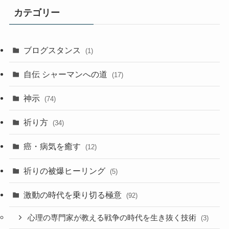
事
カテゴリー
ア
ー
カ
ブログスタンス
(1)
イ
ブ
自伝 シャーマンへの道
(17)
神示
(74)
祈り方
(34)
癌・病気を癒す
(12)
祈りの被爆ヒーリング
(5)
激動の時代を乗り切る極意
(92)
心理の専門家が教える戦争の時代を生き抜く技術
(3)