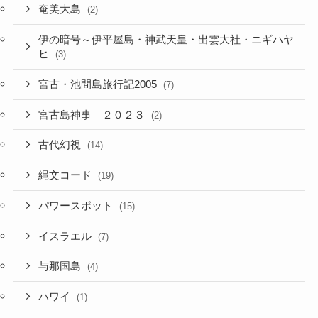
奄美大島
(2)
伊の暗号～伊平屋島・神武天皇・出雲大社・ニギハヤ
ヒ
(3)
宮古・池間島旅行記2005
(7)
宮古島神事 ２０２３
(2)
古代幻視
(14)
縄文コード
(19)
パワースポット
(15)
イスラエル
(7)
与那国島
(4)
ハワイ
(1)