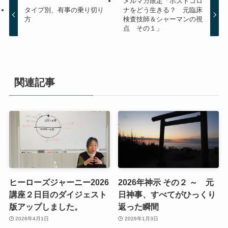
メルマガ限定「ポストコロ
タイプ別、有事の乗り切り
ナをどう生きる？ 元臨床
方
検査技師＆シャーマンの視
点 その１」
関連記事
ヒーローズジャーニー2026
2026年神示 その２ ～ 元
講座２日目のダイジェスト
日神事、すべてがひっくり
版アップしました。
返った瞬間
2026年4月1日
2026年1月3日