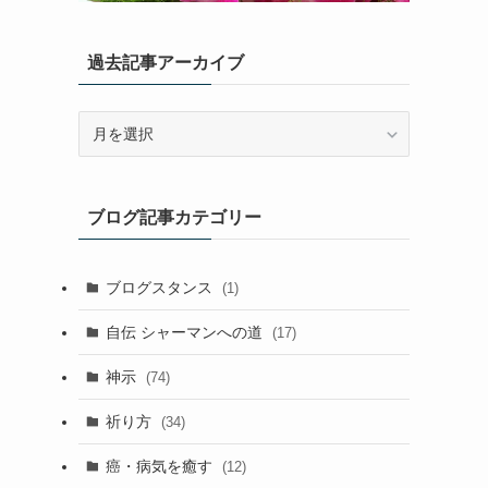
過去記事アーカイブ
過
去
記
事
ブログ記事カテゴリー
ア
ー
カ
ブログスタンス
(1)
イ
ブ
自伝 シャーマンへの道
(17)
神示
(74)
祈り方
(34)
癌・病気を癒す
(12)