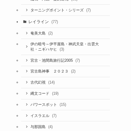
(7)
ターニングポイント・シリーズ
レイライン
(77)
(2)
奄美大島
伊の暗号～伊平屋島・神武天皇・出雲大
(3)
社・ニギハヤヒ
(7)
宮古・池間島旅行記2005
(2)
宮古島神事 ２０２３
(14)
古代幻視
(19)
縄文コード
(15)
パワースポット
(7)
イスラエル
(4)
与那国島