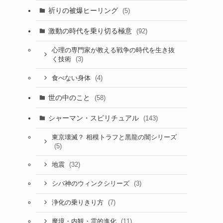
祈りの被爆ヒーリング
(5)
激動の時代を乗り切る極意
(92)
心理の専門家が教える戦争の時代を生き抜
(3)
く技術
(4)
食べない身体
世の中のこと
(58)
シャーマン・スピリチュアル
(143)
東京壊滅？ 相模トラフと黒龍の闇シリーズ
(5)
(32)
地震
(3)
シバ神のウィンクシリーズ
(7)
浄化の乗りきり方
(11)
魔境・内観・霊的進化