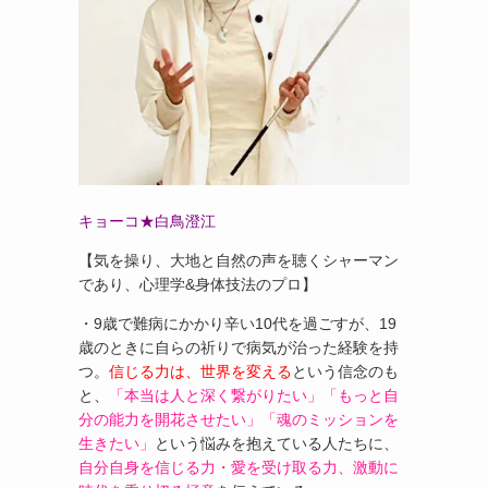
キョーコ★白鳥澄江
【気を操り、大地と自然の声を聴くシャーマン
であり、心理学&身体技法のプロ】
・9歳で難病にかかり辛い10代を過ごすが、19
歳のときに自らの祈りで病気が治った経験を持
つ。
信じる力は、世界を変える
という信念のも
と、
「本当は人と深く繋がりたい」「もっと自
分の能力を開花させたい」「魂のミッションを
生きたい」
という悩みを抱えている人たちに、
自分自身を信じる力・愛を受け取る力、激動に