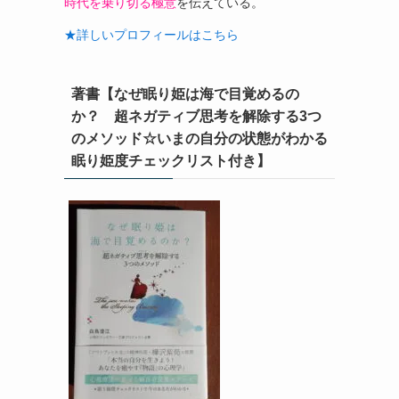
時代を乗り切る極意
を伝えている。
★詳しいプロフィールはこちら
著書【なぜ眠り姫は海で目覚めるの
か？ 超ネガティブ思考を解除する3つ
のメソッド☆いまの自分の状態がわかる
眠り姫度チェックリスト付き】