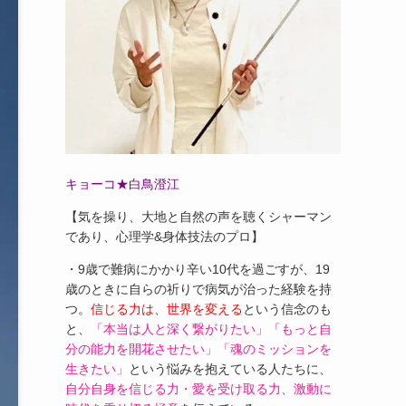
キョーコ★白鳥澄江
【気を操り、大地と自然の声を聴くシャーマン
であり、心理学&身体技法のプロ】
・9歳で難病にかかり辛い10代を過ごすが、19
歳のときに自らの祈りで病気が治った経験を持
つ。
信じる力は、世界を変える
という信念のも
と、
「本当は人と深く繋がりたい」「もっと自
分の能力を開花させたい」「魂のミッションを
生きたい」
という悩みを抱えている人たちに、
自分自身を信じる力・愛を受け取る力、激動に