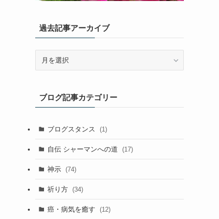
過去記事アーカイブ
過
去
記
事
ブログ記事カテゴリー
ア
ー
カ
ブログスタンス
(1)
イ
ブ
自伝 シャーマンへの道
(17)
神示
(74)
祈り方
(34)
癌・病気を癒す
(12)