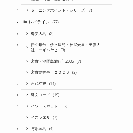
(7)
ターニングポイント・シリーズ
レイライン
(77)
(2)
奄美大島
伊の暗号～伊平屋島・神武天皇・出雲大
(3)
社・ニギハヤヒ
(7)
宮古・池間島旅行記2005
(2)
宮古島神事 ２０２３
(14)
古代幻視
(19)
縄文コード
(15)
パワースポット
(7)
イスラエル
(4)
与那国島