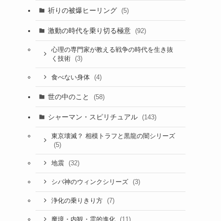
祈りの被爆ヒーリング
(5)
激動の時代を乗り切る極意
(92)
心理の専門家が教える戦争の時代を生き抜
(3)
く技術
(4)
食べない身体
世の中のこと
(58)
シャーマン・スピリチュアル
(143)
東京壊滅？ 相模トラフと黒龍の闇シリーズ
(5)
(32)
地震
(3)
シバ神のウィンクシリーズ
(7)
浄化の乗りきり方
(11)
魔境・内観・霊的進化