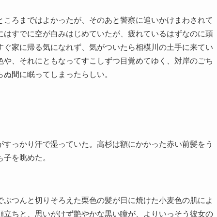
ころまではよかったが、そのあと警察に追いかけまわされて
にはすでに空が白みはじめていたが、疲れているはずなのに頭
すぐ家に帰る気になれず、気がついたら相模川の土手に来てい
色や、それにともなってすこしずつ目覚めてゆく、対岸のごち
らぬ間に眠ってしまったらしい。
すっかり汗で湿っていた。高杉は額にかかった赤い前髪をう
も子を眺めた。
ぷつんと切りそろえた栗色の髪が日に焼けた小麦色の肌によ
顔立ちと、思いがけず艶やかな黒い瞳が、よりいっそう彼女の