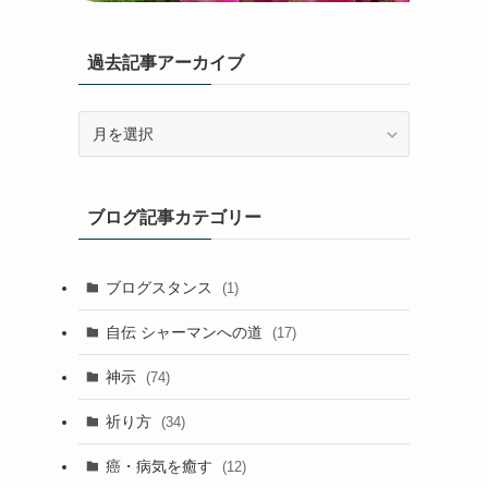
過去記事アーカイブ
過
去
記
事
ブログ記事カテゴリー
ア
ー
カ
ブログスタンス
(1)
イ
ブ
自伝 シャーマンへの道
(17)
神示
(74)
祈り方
(34)
癌・病気を癒す
(12)