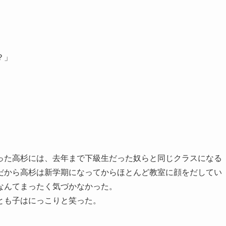
？」
。
た高杉には、去年まで下級生だった奴らと同じクラスになる
だから高杉は新学期になってからほとんど教室に顔をだしてい
なんてまったく気づかなかった。
とも子はにっこりと笑った。