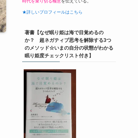
時代を乗り切る極意
を伝えている。
★詳しいプロフィールはこちら
著書【なぜ眠り姫は海で目覚めるの
か？ 超ネガティブ思考を解除する3つ
のメソッド☆いまの自分の状態がわかる
眠り姫度チェックリスト付き】