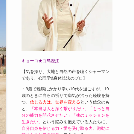
キョーコ★白鳥澄江
【気を操り、大地と自然の声を聴くシャーマン
であり、心理学&身体技法のプロ】
・9歳で難病にかかり辛い10代を過ごすが、19
歳のときに自らの祈りで病気が治った経験を持
つ。
信じる力は、世界を変える
という信念のも
と、
「本当は人と深く繋がりたい」「もっと自
分の能力を開花させたい」「魂のミッションを
生きたい」
という悩みを抱えている人たちに、
自分自身を信じる力・愛を受け取る力、激動に