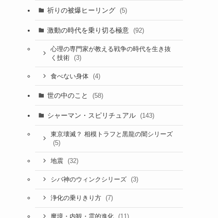
祈りの被爆ヒーリング
(5)
激動の時代を乗り切る極意
(92)
心理の専門家が教える戦争の時代を生き抜
(3)
く技術
(4)
食べない身体
世の中のこと
(58)
シャーマン・スピリチュアル
(143)
東京壊滅？ 相模トラフと黒龍の闇シリーズ
(5)
(32)
地震
(3)
シバ神のウィンクシリーズ
(7)
浄化の乗りきり方
(11)
魔境・内観・霊的進化