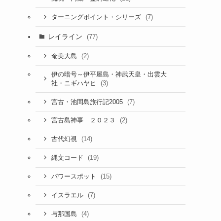
(7)
ターニングポイント・シリーズ
レイライン
(77)
(2)
奄美大島
伊の暗号～伊平屋島・神武天皇・出雲大
(3)
社・ニギハヤヒ
(7)
宮古・池間島旅行記2005
(2)
宮古島神事 ２０２３
(14)
古代幻視
(19)
縄文コード
(15)
パワースポット
(7)
イスラエル
(4)
与那国島