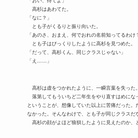
「おい、待てよ」
高杉はあわてた。
「なに？」
とも子がくるりと振り向いた。
「あのさ、おまえ、何でおれの名前知ってるわけ
とも子はびっくりしたように高杉を見つめた。
「だって、高杉くん、同じクラスじゃない」
「え……」
高杉は虚をつかれたように、一瞬言葉を失った
落第してもういちど二年生をやり直すはめになっ
ということが、想像していた以上に苦痛だった。
なかった。そんなわけで、とも子が同じクラスだ
高杉の顔がよほど狼狽したように見えたのか、