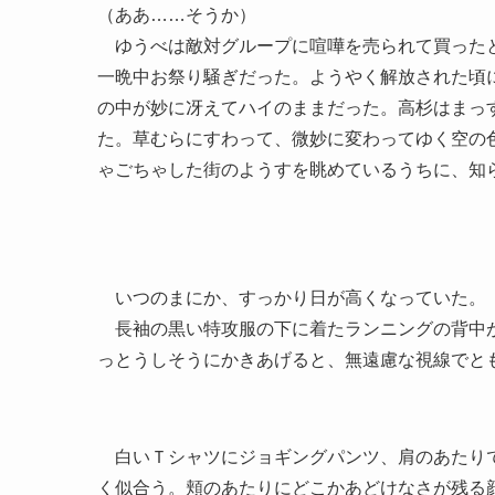
（ああ……そうか）
ゆうべは敵対グループに喧嘩を売られて買ったと
一晩中お祭り騒ぎだった。ようやく解放された頃
の中が妙に冴えてハイのままだった。高杉はまっ
た。草むらにすわって、微妙に変わってゆく空の
ゃごちゃした街のようすを眺めているうちに、知
いつのまにか、すっかり日が高くなっていた。
長袖の黒い特攻服の下に着たランニングの背中が
っとうしそうにかきあげると、無遠慮な視線でと
白いＴシャツにジョギングパンツ、肩のあたりで
く似合う。頬のあたりにどこかあどけなさが残る