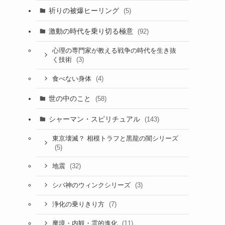
祈りの被爆ヒーリング
(5)
激動の時代を乗り切る極意
(92)
心理の専門家が教える戦争の時代を生き抜
(3)
く技術
(4)
食べない身体
世の中のこと
(58)
シャーマン・スピリチュアル
(143)
東京壊滅？ 相模トラフと黒龍の闇シリーズ
(5)
(32)
地震
(3)
シバ神のウィンクシリーズ
(7)
浄化の乗りきり方
(11)
魔境・内観・霊的進化