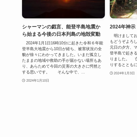
シャーマンの戯言、能登半島地震か
2024年神示 
ら始まる今後の日本列島の地殻変動
明けましてお
もどうぞよろ
2024年1月1日16時10分に起きた令和６年能
元日の夕方、マ
登半島大地震から10日が経ち、被害状況の全
登半島で起き
貌が徐々にわかってきました。いまだ孤立し
りました。 
たままの地域や救助の手が届かない場所もあ
りするとともに
り、あらためて今回の災害の大きさに愕然と
する思いです。 そんな中で、...
2024年1月3日
2024年1月10日