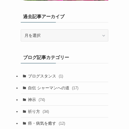
過去記事アーカイブ
過
去
記
事
ブログ記事カテゴリー
ア
ー
カ
ブログスタンス
(1)
イ
ブ
自伝 シャーマンへの道
(17)
神示
(74)
祈り方
(34)
癌・病気を癒す
(12)