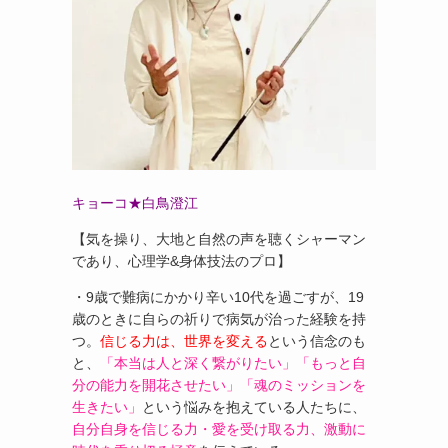
キョーコ★白鳥澄江
【気を操り、大地と自然の声を聴くシャーマン
であり、心理学&身体技法のプロ】
・9歳で難病にかかり辛い10代を過ごすが、19
歳のときに自らの祈りで病気が治った経験を持
つ。
信じる力は、世界を変える
という信念のも
と、
「本当は人と深く繋がりたい」「もっと自
分の能力を開花させたい」「魂のミッションを
生きたい」
という悩みを抱えている人たちに、
自分自身を信じる力・愛を受け取る力、激動に