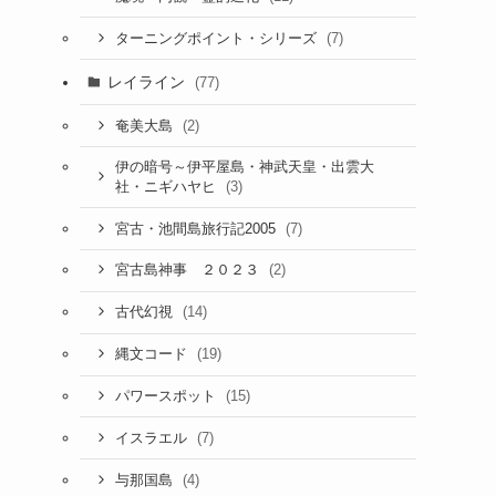
(7)
ターニングポイント・シリーズ
レイライン
(77)
(2)
奄美大島
伊の暗号～伊平屋島・神武天皇・出雲大
(3)
社・ニギハヤヒ
(7)
宮古・池間島旅行記2005
(2)
宮古島神事 ２０２３
(14)
古代幻視
(19)
縄文コード
(15)
パワースポット
(7)
イスラエル
(4)
与那国島