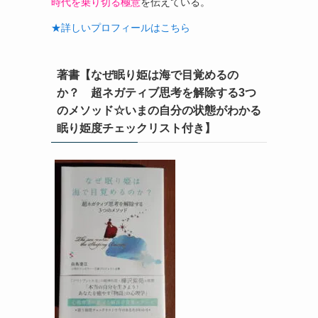
時代を乗り切る極意
を伝えている。
★詳しいプロフィールはこちら
著書【なぜ眠り姫は海で目覚めるの
か？ 超ネガティブ思考を解除する3つ
のメソッド☆いまの自分の状態がわかる
眠り姫度チェックリスト付き】