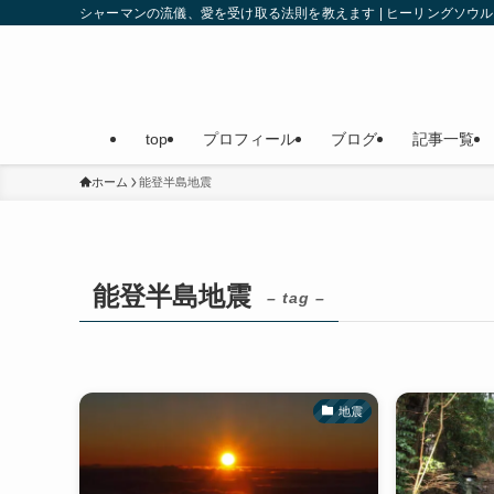
シャーマンの流儀、愛を受け取る法則を教えます | ヒーリングソ
top
プロフィール
ブログ
記事一覧
ホーム
能登半島地震
能登半島地震
– tag –
地震