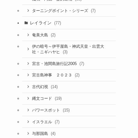
(7)
ターニングポイント・シリーズ
レイライン
(77)
(2)
奄美大島
伊の暗号～伊平屋島・神武天皇・出雲大
(3)
社・ニギハヤヒ
(7)
宮古・池間島旅行記2005
(2)
宮古島神事 ２０２３
(14)
古代幻視
(19)
縄文コード
(15)
パワースポット
(7)
イスラエル
(4)
与那国島