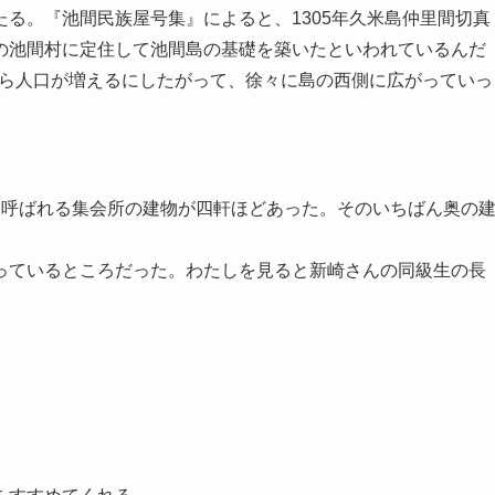
る。『池間民族屋号集』によると、1305年久米島仲里間切真
の池間村に定住して池間島の基礎を築いたといわれているんだ
こから人口が増えるにしたがって、徐々に島の西側に広がっていっ
呼ばれる集会所の建物が四軒ほどあった。そのいちばん奥の
ているところだった。わたしを見ると新崎さんの同級生の長