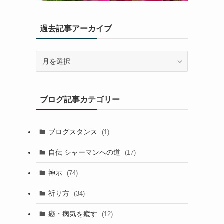
過去記事アーカイブ
過
去
記
事
ブログ記事カテゴリー
ア
ー
カ
ブログスタンス
(1)
イ
ブ
自伝 シャーマンへの道
(17)
神示
(74)
祈り方
(34)
癌・病気を癒す
(12)