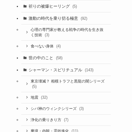
祈りの被爆ヒーリング
(5)
激動の時代を乗り切る極意
(92)
心理の専門家が教える戦争の時代を生き抜
(3)
く技術
(4)
食べない身体
世の中のこと
(58)
シャーマン・スピリチュアル
(143)
東京壊滅？ 相模トラフと黒龍の闇シリーズ
(5)
(32)
地震
(3)
シバ神のウィンクシリーズ
(7)
浄化の乗りきり方
(11)
魔境・内観・霊的進化