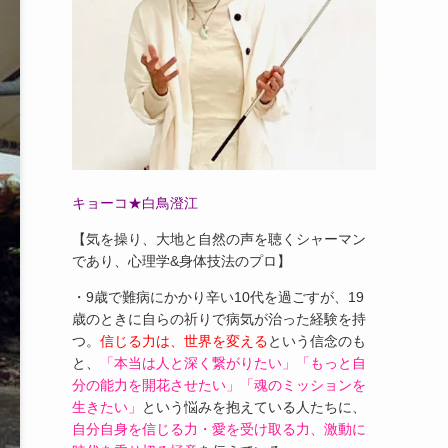
キョーコ★白鳥澄江
【気を操り、大地と自然の声を聴くシャーマン
であり、心理学&身体技法のプロ】
・9歳で難病にかかり辛い10代を過ごすが、19
歳のときに自らの祈りで病気が治った経験を持
つ。
信じる力は、世界を変える
という信念のも
と、
「本当は人と深く繋がりたい」「もっと自
分の能力を開花させたい」「魂のミッションを
生きたい」
という悩みを抱えている人たちに、
自分自身を信じる力・愛を受け取る力、激動に