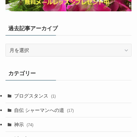
過去記事アーカイブ
過
去
記
事
カテゴリー
ア
ー
カ
ブログスタンス
(1)
イ
ブ
自伝 シャーマンへの道
(17)
神示
(74)