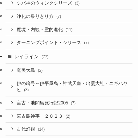
シバ神のウィンクシリーズ
(3)
浄化の乗りきり方
(7)
魔境・内観・霊的進化
(11)
ターニングポイント・シリーズ
(7)
レイライン
(77)
奄美大島
(2)
伊の暗号～伊平屋島・神武天皇・出雲大社・ニギハヤ
ヒ
(3)
宮古・池間島旅行記2005
(7)
宮古島神事 ２０２３
(2)
古代幻視
(14)