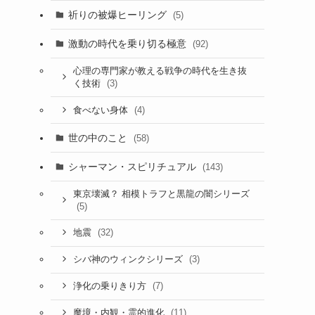
祈りの被爆ヒーリング
(5)
激動の時代を乗り切る極意
(92)
心理の専門家が教える戦争の時代を生き抜
(3)
く技術
(4)
食べない身体
世の中のこと
(58)
シャーマン・スピリチュアル
(143)
東京壊滅？ 相模トラフと黒龍の闇シリーズ
(5)
(32)
地震
(3)
シバ神のウィンクシリーズ
(7)
浄化の乗りきり方
(11)
魔境・内観・霊的進化