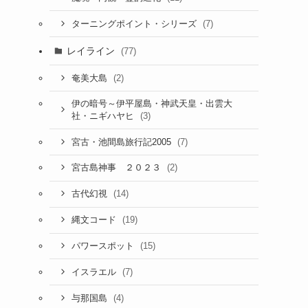
(7)
ターニングポイント・シリーズ
レイライン
(77)
(2)
奄美大島
伊の暗号～伊平屋島・神武天皇・出雲大
(3)
社・ニギハヤヒ
(7)
宮古・池間島旅行記2005
(2)
宮古島神事 ２０２３
(14)
古代幻視
(19)
縄文コード
(15)
パワースポット
(7)
イスラエル
(4)
与那国島