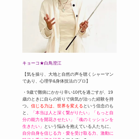
キョーコ★白鳥澄江
【気を操り、大地と自然の声を聴くシャーマン
であり、心理学&身体技法のプロ】
・9歳で難病にかかり辛い10代を過ごすが、19
歳のときに自らの祈りで病気が治った経験を持
つ。
信じる力は、世界を変える
という信念のも
と、
「本当は人と深く繋がりたい」「もっと自
分の能力を開花させたい」「魂のミッションを
生きたい」
という悩みを抱えている人たちに、
自分自身を信じる力・愛を受け取る力、激動に