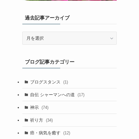
過去記事アーカイブ
過
去
記
事
ブログ記事カテゴリー
ア
ー
カ
ブログスタンス
(1)
イ
ブ
自伝 シャーマンへの道
(17)
神示
(74)
祈り方
(34)
癌・病気を癒す
(12)