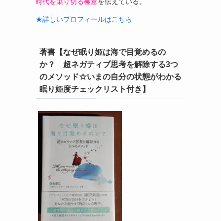
時代を乗り切る極意
を伝えている。
★詳しいプロフィールはこちら
著書【なぜ眠り姫は海で目覚めるの
か？ 超ネガティブ思考を解除する3つ
のメソッド☆いまの自分の状態がわかる
眠り姫度チェックリスト付き】