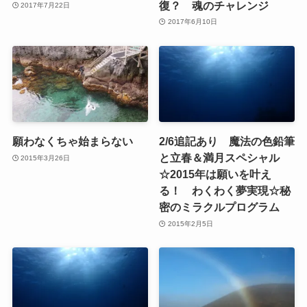
復？ 魂のチャレンジ
2017年7月22日
2017年6月10日
願わなくちゃ始まらない
2/6追記あり 魔法の色鉛筆
と立春＆満月スペシャル
2015年3月26日
☆2015年は願いを叶え
る！ わくわく夢実現☆秘
密のミラクルプログラム
2015年2月5日