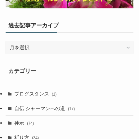
過去記事アーカイブ
過
去
記
事
カテゴリー
ア
ー
カ
ブログスタンス
(1)
イ
ブ
自伝 シャーマンへの道
(17)
神示
(74)
祈り方
(34)