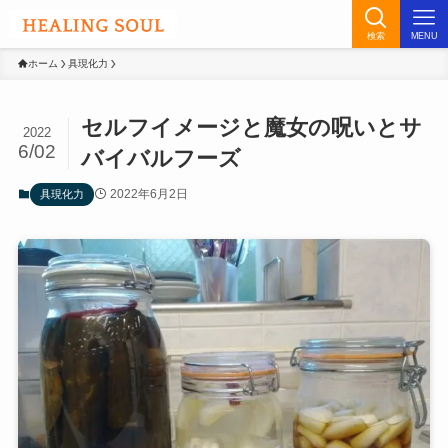
検索
MENU
ホーム
具現化力
セルフイメージと魔女の呪いとサ
2022
6/02
バイバルフーズ
2022年6月2日
具現化力