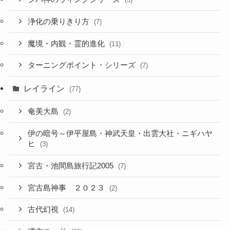
浄化の乗りきり方
(7)
魔境・内観・霊的進化
(11)
ターニングポイント・シリーズ
(7)
レイライン
(77)
奄美大島
(2)
伊の暗号～伊平屋島・神武天皇・出雲大社・ニギハヤ
ヒ
(3)
宮古・池間島旅行記2005
(7)
宮古島神事 ２０２３
(2)
古代幻視
(14)