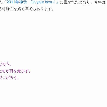
た
「2011年神示 Do your best！」
に書かれたとおり、今年は
る可能性を拓く年でもあります。
だろう。
たちが目を覚ます。
づくだろう。