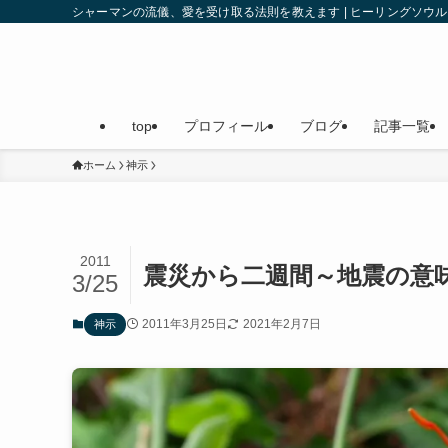
シャーマンの流儀、愛を受け取る法則を教えます | ヒーリングソ
top
プロフィール
ブログ
記事一覧
ホーム
神示
2011
震災から二週間～地震の意
3/25
2011年3月25日
2021年2月7日
神示