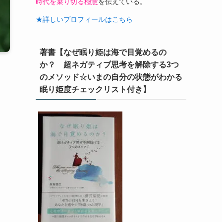
時代を乗り切る極意
を伝えている。
★詳しいプロフィールはこちら
著書【なぜ眠り姫は海で目覚めるの
か？ 超ネガティブ思考を解除する3つ
のメソッド☆いまの自分の状態がわかる
眠り姫度チェックリスト付き】