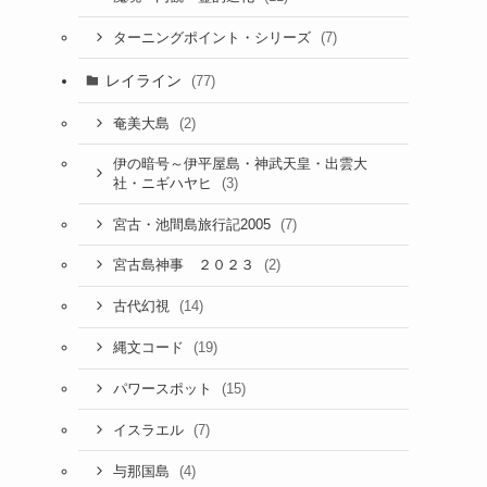
(7)
ターニングポイント・シリーズ
レイライン
(77)
(2)
奄美大島
伊の暗号～伊平屋島・神武天皇・出雲大
(3)
社・ニギハヤヒ
(7)
宮古・池間島旅行記2005
(2)
宮古島神事 ２０２３
(14)
古代幻視
(19)
縄文コード
(15)
パワースポット
(7)
イスラエル
(4)
与那国島