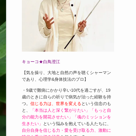
キョーコ★白鳥澄江
【気を操り、大地と自然の声を聴くシャーマン
であり、心理学&身体技法のプロ】
・9歳で難病にかかり辛い10代を過ごすが、19
歳のときに自らの祈りで病気が治った経験を持
つ。
信じる力は、世界を変える
という信念のも
と、
「本当は人と深く繋がりたい」「もっと自
分の能力を開花させたい」「魂のミッションを
生きたい」
という悩みを抱えている人たちに、
自分自身を信じる力・愛を受け取る力、激動に