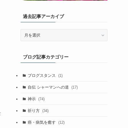
過去記事アーカイブ
過
去
記
事
ブログ記事カテゴリー
ア
ー
カ
ブログスタンス
(1)
イ
ブ
自伝 シャーマンへの道
(17)
神示
(74)
祈り方
(34)
士
癌・病気を癒す
(12)