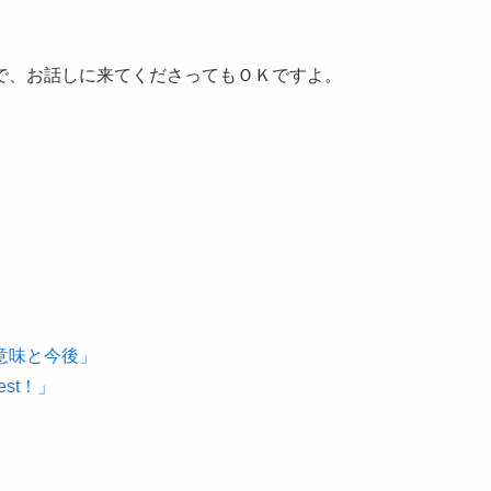
で、お話しに来てくださってもＯＫですよ。
意味と今後」
st！」