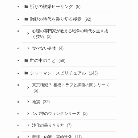
祈りの被爆ヒーリング
(5)
激動の時代を乗り切る極意
(92)
心理の専門家が教える戦争の時代を生き抜
(3)
く技術
(4)
食べない身体
世の中のこと
(58)
シャーマン・スピリチュアル
(143)
東京壊滅？ 相模トラフと黒龍の闇シリーズ
(5)
(32)
地震
(3)
シバ神のウィンクシリーズ
(7)
浄化の乗りきり方
(11)
魔境・内観・霊的進化