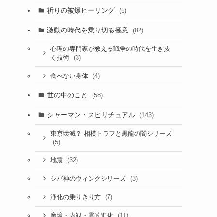
祈りの被爆ヒーリング
(5)
激動の時代を乗り切る極意
(92)
心理の専門家が教える戦争の時代を生き抜
(3)
く技術
(4)
食べない身体
世の中のこと
(58)
シャーマン・スピリチュアル
(143)
東京壊滅？ 相模トラフと黒龍の闇シリーズ
(5)
(32)
地震
(3)
シバ神のウィンクシリーズ
(7)
浄化の乗りきり方
(11)
魔境・内観・霊的進化