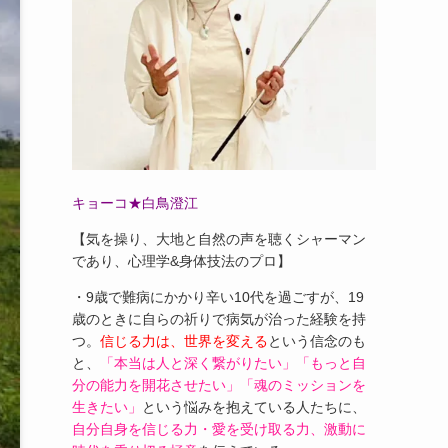
キョーコ★白鳥澄江
【気を操り、大地と自然の声を聴くシャーマン
であり、心理学&身体技法のプロ】
・9歳で難病にかかり辛い10代を過ごすが、19
歳のときに自らの祈りで病気が治った経験を持
つ。
信じる力は、世界を変える
という信念のも
と、
「本当は人と深く繋がりたい」「もっと自
分の能力を開花させたい」「魂のミッションを
生きたい」
という悩みを抱えている人たちに、
自分自身を信じる力・愛を受け取る力、激動に