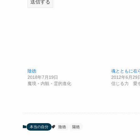
陰徳
魂とともに在
2018年7月19日
2012年6月29
魔境・内観・霊的進化
信じる力 愛
本当の自分
陰徳
陽徳