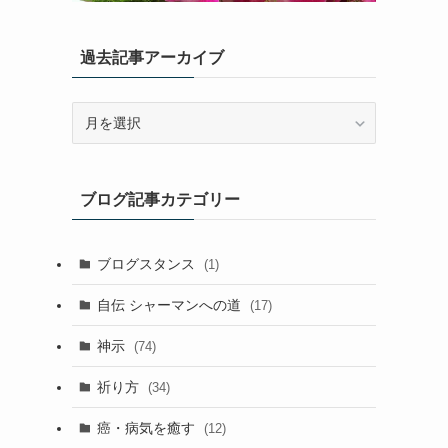
過去記事アーカイブ
過
去
記
事
ブログ記事カテゴリー
ア
ー
カ
ブログスタンス
(1)
イ
ブ
自伝 シャーマンへの道
(17)
神示
(74)
祈り方
(34)
癌・病気を癒す
(12)