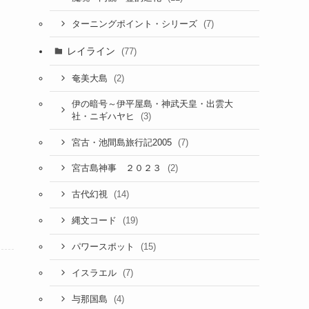
(7)
ターニングポイント・シリーズ
レイライン
(77)
(2)
奄美大島
伊の暗号～伊平屋島・神武天皇・出雲大
(3)
社・ニギハヤヒ
(7)
宮古・池間島旅行記2005
(2)
宮古島神事 ２０２３
(14)
古代幻視
(19)
縄文コード
(15)
パワースポット
(7)
イスラエル
(4)
与那国島