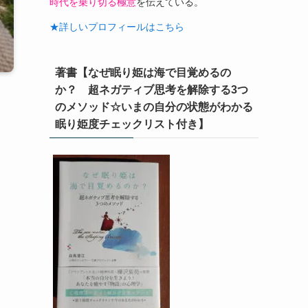
時代を乗り切る極意
を伝えている。
★詳しいプロフィールはこちら
著書【なぜ眠り姫は海で目覚めるの
か？ 超ネガティブ思考を解除する3つ
のメソッド☆いまの自分の状態がわかる
眠り姫度チェックリスト付き】