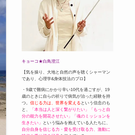
キョーコ★白鳥澄江
【気を操り、大地と自然の声を聴くシャーマン
であり、心理学&身体技法のプロ】
・9歳で難病にかかり辛い10代を過ごすが、19
歳のときに自らの祈りで病気が治った経験を持
つ。
信じる力は、世界を変える
という信念のも
と、
「本当は人と深く繋がりたい」「もっと自
分の能力を開花させたい」「魂のミッションを
生きたい」
という悩みを抱えている人たちに、
自分自身を信じる力・愛を受け取る力、激動に