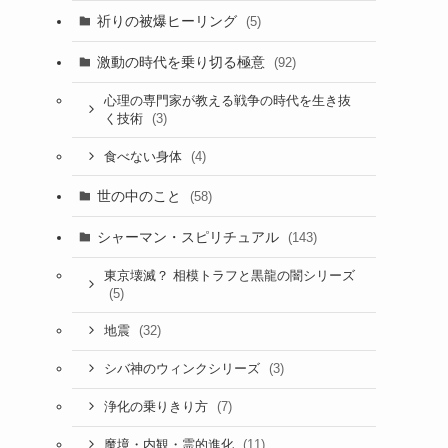
祈りの被爆ヒーリング
(5)
激動の時代を乗り切る極意
(92)
心理の専門家が教える戦争の時代を生き抜
(3)
く技術
(4)
食べない身体
世の中のこと
(58)
シャーマン・スピリチュアル
(143)
東京壊滅？ 相模トラフと黒龍の闇シリーズ
(5)
(32)
地震
(3)
シバ神のウィンクシリーズ
(7)
浄化の乗りきり方
(11)
魔境・内観・霊的進化