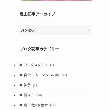
過去記事アーカイブ
過
去
記
事
ブログ記事カテゴリー
ア
ー
カ
ブログスタンス
(1)
イ
ブ
自伝 シャーマンへの道
(17)
神示
(74)
祈り方
(34)
癌・病気を癒す
(12)