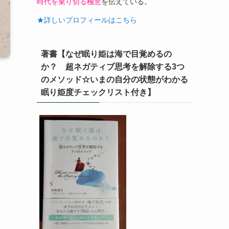
時代を乗り切る極意
を伝えている。
★詳しいプロフィールはこちら
著書【なぜ眠り姫は海で目覚めるの
か？ 超ネガティブ思考を解除する3つ
のメソッド☆いまの自分の状態がわかる
眠り姫度チェックリスト付き】