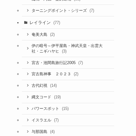
(7)
ターニングポイント・シリーズ
レイライン
(77)
(2)
奄美大島
伊の暗号～伊平屋島・神武天皇・出雲大
(3)
社・ニギハヤヒ
(7)
宮古・池間島旅行記2005
(2)
宮古島神事 ２０２３
(14)
古代幻視
(19)
縄文コード
(15)
パワースポット
(7)
イスラエル
(4)
与那国島