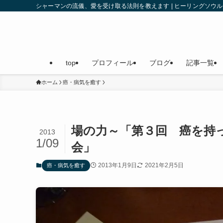
シャーマンの流儀、愛を受け取る法則を教えます | ヒーリングソ
top
プロフィール
ブログ
記事一覧
ホーム
癌・病気を癒す
場の力～「第３回 癌を持
2013
1/09
会」
2013年1月9日
2021年2月5日
癌・病気を癒す