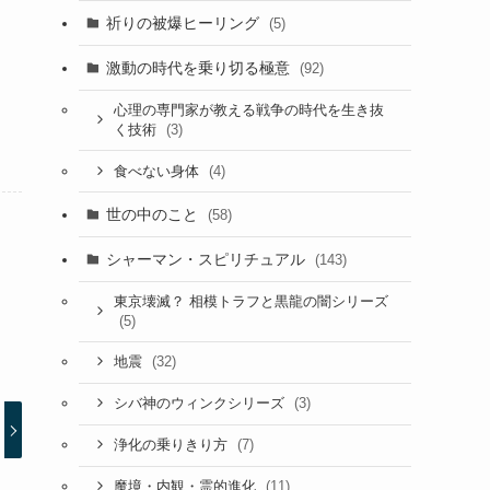
祈りの被爆ヒーリング
(5)
激動の時代を乗り切る極意
(92)
心理の専門家が教える戦争の時代を生き抜
(3)
く技術
(4)
食べない身体
世の中のこと
(58)
シャーマン・スピリチュアル
(143)
東京壊滅？ 相模トラフと黒龍の闇シリーズ
(5)
(32)
地震
(3)
シバ神のウィンクシリーズ
(7)
浄化の乗りきり方
(11)
魔境・内観・霊的進化