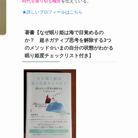
時代を乗り切る極意
を伝えている。
★詳しいプロフィールはこちら
著書【なぜ眠り姫は海で目覚めるの
か？ 超ネガティブ思考を解除する3つ
のメソッド☆いまの自分の状態がわかる
眠り姫度チェックリスト付き】