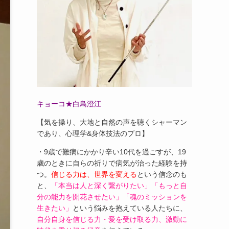
キョーコ★白鳥澄江
【気を操り、大地と自然の声を聴くシャーマン
であり、心理学&身体技法のプロ】
・9歳で難病にかかり辛い10代を過ごすが、19
歳のときに自らの祈りで病気が治った経験を持
つ。
信じる力は、世界を変える
という信念のも
と、
「本当は人と深く繋がりたい」「もっと自
分の能力を開花させたい」「魂のミッションを
生きたい」
という悩みを抱えている人たちに、
自分自身を信じる力・愛を受け取る力、激動に