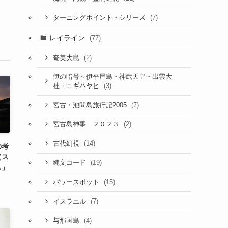
(7)
ターニングポイント・シリーズ
レイライン
(77)
(2)
奄美大島
伊の暗号～伊平屋島・神武天皇・出雲大
(3)
社・ニギハヤヒ
(7)
宮古・池間島旅行記2005
(2)
宮古島神事 ２０２３
(14)
古代幻視
の考
（ス
(19)
縄文コード
し」
(15)
パワースポット
(7)
イスラエル
(4)
与那国島