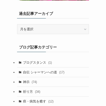
過去記事アーカイブ
過
去
記
事
ブログ記事カテゴリー
ア
ー
カ
ブログスタンス
(1)
イ
ブ
自伝 シャーマンへの道
(17)
神示
(74)
祈り方
(34)
癌・病気を癒す
(12)