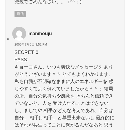
滅裂でごめんなさい。。（^^；）
返信
manihouju
2005年7月8日 9:52 PM
SECRET: 0
PASS:
キョーコさん、いつも爽快なメッセージを あり
がとうございます＾＾ とてもよくわかります。
私も自我が不明確なままに人のエネルギーを 感
じやすくてよく倒れていましたから＾＾； 結局
の所、自分の気持ちや感覚を きちんと信頼でき
ていないと、人を 受け入れることはできない
し、ましてや 相手がどんな考えであれ、自分は
自分、 相手は相手、と尊重出来ないし 最終的に
はそれが共生ってことに繋がるんだなあと 思う