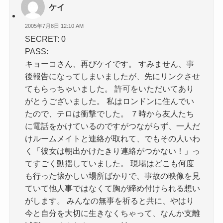
ケイ
2005年7月8日 12:10 AM
SECRET: 0
PASS:
キョーコさん、再びケイです。 すみません、事
後報告になってしまいましたが、先にリンクさせ
てもらっちゃいました。 許可をいただいてあり
がとうございました。 私はロンドンに住んでい
たので、テロは衝撃でした。 ７時から友人たち
に電話をかけているのですがつながらず、一人だ
けルームメイトと連絡が取れて、でもその人いわ
く「彼女は朝出かけたきり連絡がつかない！」っ
てすごく動揺していました。 現場はどこも何度
も行った懐かしい場所ばかりで、事故の映像を見
ていて他人事ではなくて胸が締め付けられる想い
がします。 みんなの無事を祈ると共に、やはり
今と自分を大切に生きなくちゃって、なんか支離