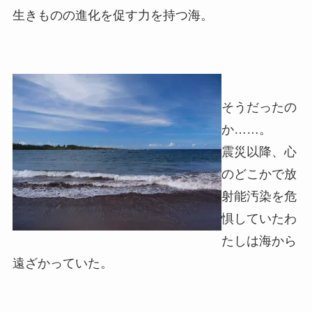
生きものの進化を促す力を持つ海。
そうだったの
か……。
震災以降、心
のどこかで放
射能汚染を危
惧していたわ
たしは海から
遠ざかっていた。