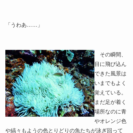
「うわあ……」
その瞬間、
目に飛び込ん
できた風景は
いまでもよく
覚えている。
まだ足が着く
場所なのに青
やオレンジ色
や縞々もようの色とりどりの魚たちが泳ぎ回って