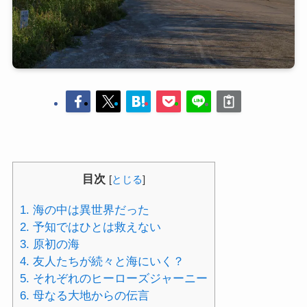
目次
[
とじる
]
1.
海の中は異世界だった
2.
予知ではひとは救えない
3.
原初の海
4.
友人たちが続々と海にいく？
5.
それぞれのヒーローズジャーニー
6.
母なる大地からの伝言