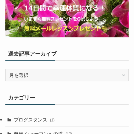
過去記事アーカイブ
過
去
記
事
カテゴリー
ア
ー
カ
ブログスタンス
(1)
イ
ブ
自伝 シャーマンへの道