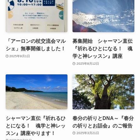
「アーロンの杖交流会マル
募集開始 シャーマン直伝
シェ」無事開催しました！
『祈れるひとになる！ 魂
学と神レッスン』講座
2025年9月1日
2025年8月12日
シャーマン直伝『祈れるひ
春分の祈りとDNA～『春分
とになる！ 魂学と神レッ
の祈りとお話会』のご報告
スン』講座やります！
2025年3月21日