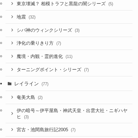
東京壊滅？ 相模トラフと黒龍の闇シリーズ
(5)
地震
(32)
シバ神のウィンクシリーズ
(3)
浄化の乗りきり方
(7)
魔境・内観・霊的進化
(11)
ターニングポイント・シリーズ
(7)
レイライン
(77)
奄美大島
(2)
伊の暗号～伊平屋島・神武天皇・出雲大社・ニギハヤ
ヒ
(3)
宮古・池間島旅行記2005
(7)